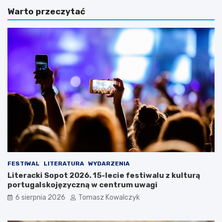
e
n
Warto przeczytać
g
n
i
a
w
a
S
u
o
r
p
a
o
w
c
S
i
o
e
p
n
o
a
c
w
i
e
e
e
:
k
C
e
z
FESTIWAL
LITERATURA
WYDARZENIA
n
y
Literacki Sopot 2026. 15-lecie festiwalu z kulturą
d
s
portugalskojęzyczną w centrum uwagi
o
o
6 sierpnia 2026
Tomasz Kowalczyk
w
b
y
o
r
t