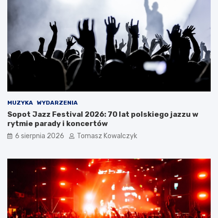
z
y
m
a
ć
?
MUZYKA
WYDARZENIA
Sopot Jazz Festival 2026: 70 lat polskiego jazzu w
rytmie parady i koncertów
6 sierpnia 2026
Tomasz Kowalczyk