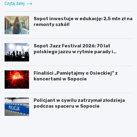
Czytaj dalej
Sopot inwestuje w edukację: 2,5 mln zł na
remonty szkół!
Sopot Jazz Festival 2026: 70 lat
polskiego jazzu w rytmie parady i
koncertów
Finaliści „Pamiętajmy o Osieckiej” z
koncertami w Sopocie
Policjant w cywilu zatrzymał złodzieja
podczas spaceru w Sopocie
N
Z
o
m
c
i
l
e