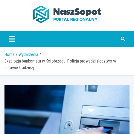
Skip
to
content
www.naszsopot.pl
Home
Wydarzenia
Eksplozja bankomatu w Kołobrzegu: Policja prowadzi śledztwo w
sprawie kradzieży