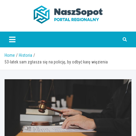
Skip
to
content
www.naszsopot.pl
Home
Historia
53-latek sam zgłasza się na policję, by odbyć karę więzienia