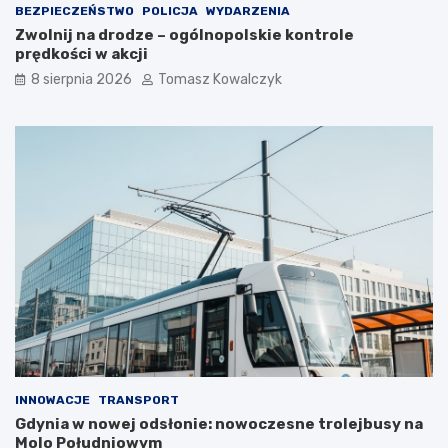
BEZPIECZEŃSTWO
POLICJA
WYDARZENIA
t
m
Zwolnij na drodze – ogólnopolskie kontrole
o
c
prędkości w akcji
s
i
i
e
8 sierpnia 2026
Tomasz Kowalczyk
ę
p
z
ł
a
e
t
m
r
?
z
y
m
a
ć
?
INNOWACJE
TRANSPORT
Gdynia w nowej odsłonie: nowoczesne trolejbusy na
Molo Południowym