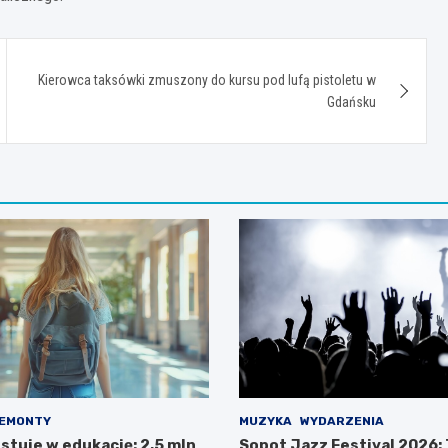
Kierowca taksówki zmuszony do kursu pod lufą pistoletu w
Gdańsku
EMONTY
MUZYKA
WYDARZENIA
stuje w edukację: 2,5 mln
Sopot Jazz Festival 2026: 