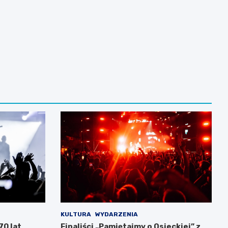
KULTURA
WYDARZENIA
70 lat
Finaliści „Pamiętajmy o Osieckiej” z