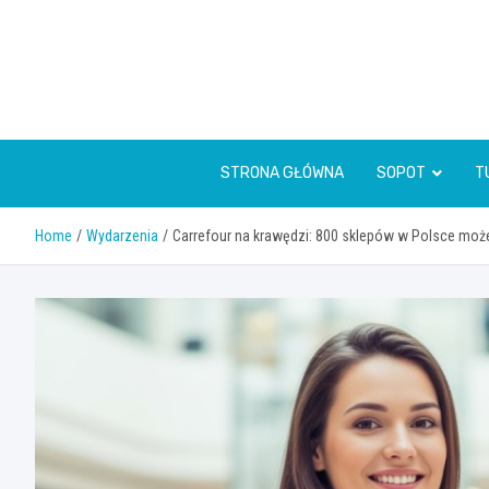
Skip
to
content
STRONA GŁÓWNA
SOPOT
T
Home
Wydarzenia
Carrefour na krawędzi: 800 sklepów w Polsce może