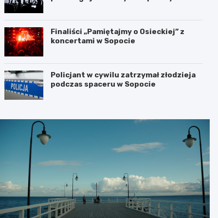
koncertów
Finaliści „Pamiętajmy o Osieckiej” z
koncertami w Sopocie
Policjant w cywilu zatrzymał złodzieja
podczas spaceru w Sopocie