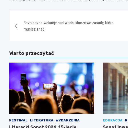
Nawigacja
Bezpieczne wakacje nad wodą: kluczowe zasady, które
wpisu
musisz znać
Warto przeczytać
FESTIWAL
LITERATURA
WYDARZENIA
EDUKACJA
R
Literacki Sopot 2026. 15-lecie
Sopot inwe