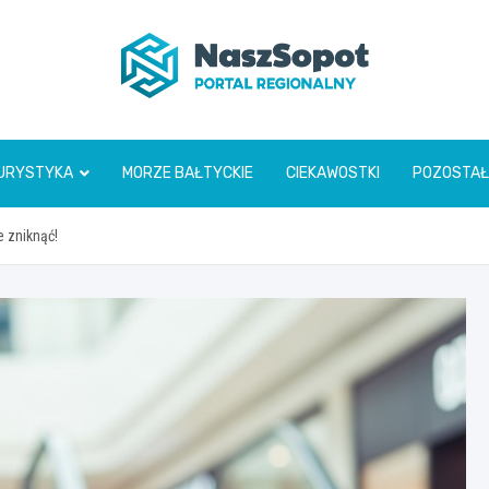
www.naszsopot.pl
URYSTYKA
MORZE BAŁTYCKIE
CIEKAWOSTKI
POZOSTAŁ
 zniknąć!