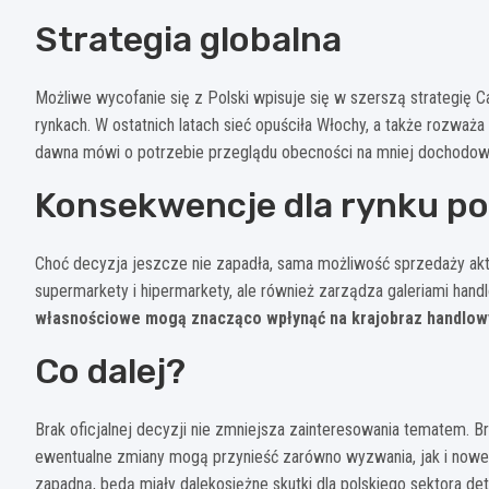
Strategia globalna
Możliwe wycofanie się z Polski wpisuje się w szerszą strategię Ca
rynkach. W ostatnich latach sieć opuściła Włochy, a także rozważ
dawna mówi o potrzebie przeglądu obecności na mniej dochodow
Konsekwencje dla rynku po
Choć decyzja jeszcze nie zapadła, sama możliwość sprzedaży akty
supermarkety i hipermarkety, ale również zarządza galeriami handl
własnościowe mogą znacząco wpłynąć na krajobraz handlow
Co dalej?
Brak oficjalnej decyzji nie zmniejsza zainteresowania tematem. B
ewentualne zmiany mogą przynieść zarówno wyzwania, jak i nowe 
zapadną, będą miały dalekosiężne skutki dla polskiego sektora det