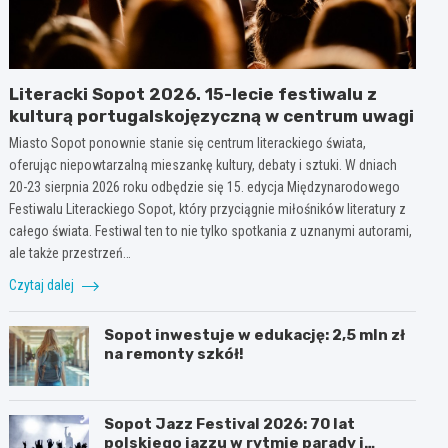
Literacki Sopot 2026. 15-lecie festiwalu z
kulturą portugalskojęzyczną w centrum uwagi
Miasto Sopot ponownie stanie się centrum literackiego świata,
oferując niepowtarzalną mieszankę kultury, debaty i sztuki. W dniach
20-23 sierpnia 2026 roku odbędzie się 15. edycja Międzynarodowego
Festiwalu Literackiego Sopot, który przyciągnie miłośników literatury z
całego świata. Festiwal ten to nie tylko spotkania z uznanymi autorami,
ale także przestrzeń…
Czytaj dalej
Sopot inwestuje w edukację: 2,5 mln zł
na remonty szkół!
Sopot Jazz Festival 2026: 70 lat
polskiego jazzu w rytmie parady i