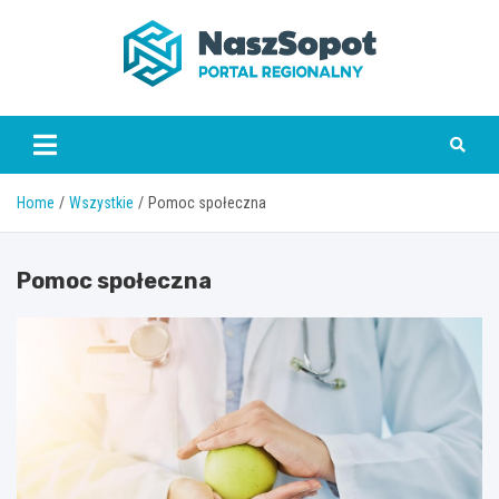
Skip
to
content
www.naszsopot.pl
Home
Wszystkie
Pomoc społeczna
Pomoc społeczna