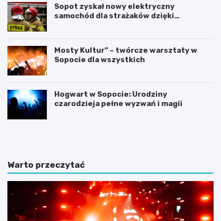
Sopot zyskał nowy elektryczny
samochód dla strażaków dzięki
gminnemu wsparciu
Mosty Kultur” – twórcze warsztaty w
Sopocie dla wszystkich
Hogwart w Sopocie: Urodziny
czarodzieja pełne wyzwań i magii
N
Z
o
m
c
i
l
e
e
n
Warto przeczytać
g
n
i
a
w
a
S
u
o
r
p
a
o
w