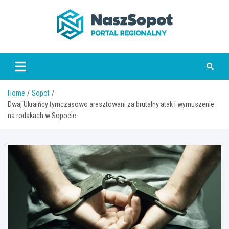
Skip
to
content
www.naszsopot.pl
Home
Sopot
Dwaj Ukraińcy tymczasowo aresztowani za brutalny atak i wymuszenie
na rodakach w Sopocie