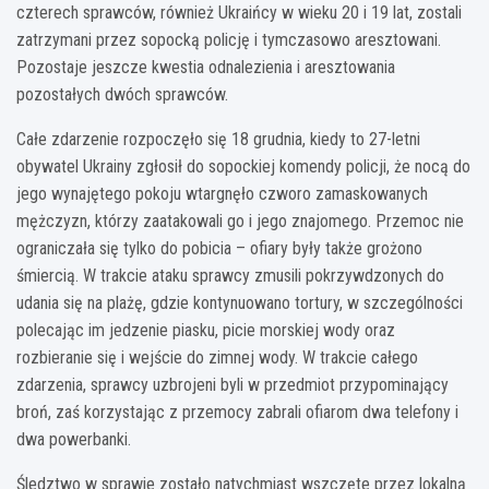
czterech sprawców, również Ukraińcy w wieku 20 i 19 lat, zostali
zatrzymani przez sopocką policję i tymczasowo aresztowani.
Pozostaje jeszcze kwestia odnalezienia i aresztowania
pozostałych dwóch sprawców.
Całe zdarzenie rozpoczęło się 18 grudnia, kiedy to 27-letni
obywatel Ukrainy zgłosił do sopockiej komendy policji, że nocą do
jego wynajętego pokoju wtargnęło czworo zamaskowanych
mężczyzn, którzy zaatakowali go i jego znajomego. Przemoc nie
ograniczała się tylko do pobicia – ofiary były także grożono
śmiercią. W trakcie ataku sprawcy zmusili pokrzywdzonych do
udania się na plażę, gdzie kontynuowano tortury, w szczególności
polecając im jedzenie piasku, picie morskiej wody oraz
rozbieranie się i wejście do zimnej wody. W trakcie całego
zdarzenia, sprawcy uzbrojeni byli w przedmiot przypominający
broń, zaś korzystając z przemocy zabrali ofiarom dwa telefony i
dwa powerbanki.
Śledztwo w sprawie zostało natychmiast wszczęte przez lokalną