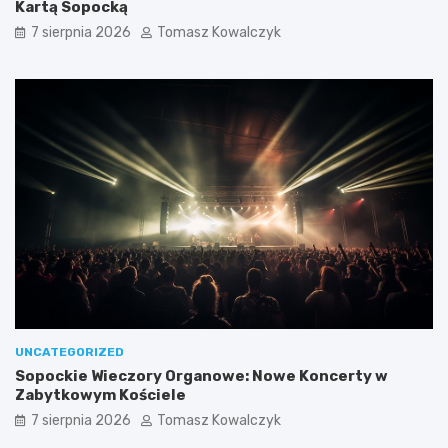
Kartą Sopocką
o
o
7 sierpnia 2026
Tomasz Kowalczyk
w
b
y
o
r
t
e
a
l
z
a
a
k
s
s
k
:
o
g
c
d
z
z
y
i
l
e
e
w
t
a
n
r
i
UNCATEGORIZED
t
m
Sopockie Wieczory Organowe: Nowe Koncerty w
o
c
Zabytkowym Kościele
s
i
i
e
7 sierpnia 2026
Tomasz Kowalczyk
ę
p