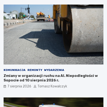
z
ł
a
e
t
m
r
?
z
y
m
a
ć
?
KOMUNIKACJA
REMONTY
WYDARZENIA
Zmiany w organizacji ruchu na Al. Niepodległości w
Sopocie od 10 sierpnia 2026 r.
7 sierpnia 2026
Tomasz Kowalczyk