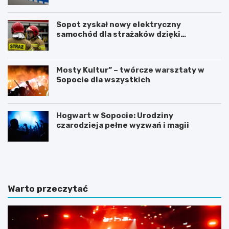
Sopot zyskał nowy elektryczny
samochód dla strażaków dzięki
gminnemu wsparciu
Mosty Kultur” – twórcze warsztaty w
Sopocie dla wszystkich
Hogwart w Sopocie: Urodziny
czarodzieja pełne wyzwań i magii
N
Z
o
m
c
i
l
e
e
n
Warto przeczytać
g
n
i
a
w
a
S
u
o
r