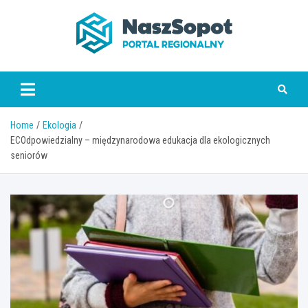
Skip
to
content
www.naszsopot.pl
Home
Ekologia
ECOdpowiedzialny – międzynarodowa edukacja dla ekologicznych
seniorów