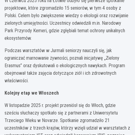
W czerwcu 2025 roku na Łotwie odbyło się pierwsze spotkanie
projektowe, które zgromadziło 15 seniorów, w tym 4 osoby z
Polski. Celem było zwiększenie wiedzy o ekologii oraz rozwijanie
zielonych umiejętności. Uczestnicy odwiedzili m.in. Narodowy
Park Przyrody Kemeri, gdzie zgłębiali temat ochrony unikalnych
ekosystemów.
Podczas warsztatów w Jurmali seniorzy nauczyli się, jak
ograniczać marnowanie żywności, poznali inicjatywę „Zielony
Erasmus” oraz dyskutowali o ekologicznych nawykach. Program
obejmował także zajęcia dotyczące ziół i ich zdrowotnych
właściwości.
Kolejny etap we Włoszech
W listopadzie 2025 r. projekt przeniósł się do Włoch, gdzie
sześciu słuchaczy spotkało się z partnerami z Uniwersytetu
Trzeciego Wieku w Novarze. Spotkanie zgromadziło 21
uczestników z trzech krajów, którzy wzięli udział w warsztatach z