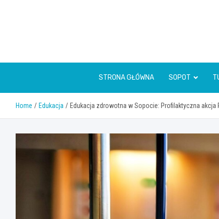
Skip
to
content
STRONA GŁÓWNA
SOPOT
T
Home
Edukacja
Edukacja zdrowotna w Sopocie: Profilaktyczna akcja P