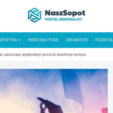
www.naszsopot.pl
URYSTYKA
MORZE BAŁTYCKIE
CIEKAWOSTKI
POZOSTAŁ
val, zapraszając wyjątkowego gościa do wspólnego występu