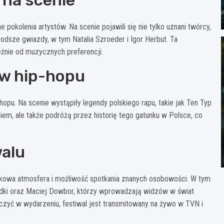
 na scenie
 pokolenia artystów. Na scenie pojawili się nie tylko uznani twórcy,
łodsze gwiazdy, w tym Natalia Szroeder i Igor Herbut. Ta
leżnie od muzycznych preferencji.
ów hip-hopu
hopu. Na scenie wystąpiły legendy polskiego rapu, takie jak Ten Typ
iem, ale także podróżą przez historię tego gatunku w Polsce, co
walu
jątkowa atmosfera i możliwość spotkania znanych osobowości. W tym
adki oraz Maciej Dowbor, którzy wprowadzają widzów w świat
czyć w wydarzeniu, festiwal jest transmitowany na żywo w TVN i