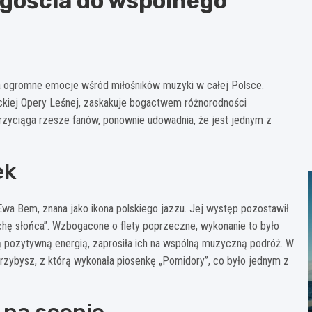
gościa do wspólnego
za ogromne emocje wśród miłośników muzyki w całej Polsce.
ckiej Opery Leśnej, zaskakuje bogactwem różnorodności
przyciąga rzesze fanów, ponownie udowadnia, że jest jednym z
ek
Ewa Bem, znana jako ikona polskiego jazzu. Jej występ pozostawił
ochę słońca”. Wzbogacone o flety poprzeczne, wykonanie to było
 pozytywną energią, zaprosiła ich na wspólną muzyczną podróż. W
zybysz, z którą wykonała piosenkę „Pomidory”, co było jednym z