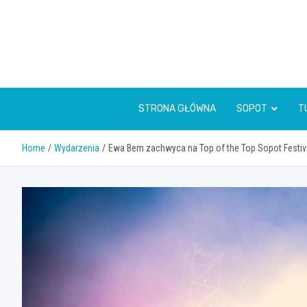
Skip
to
content
STRONA GŁÓWNA
SOPOT
T
Home
Wydarzenia
Ewa Bem zachwyca na Top of the Top Sopot Festi