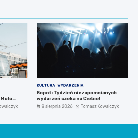
KULTURA
WYDARZENIA
Sopot: Tydzień niezapomnianych
 Molo
wydarzeń czeka na Ciebie!
owalczyk
8 sierpnia 2026
Tomasz Kowalczyk