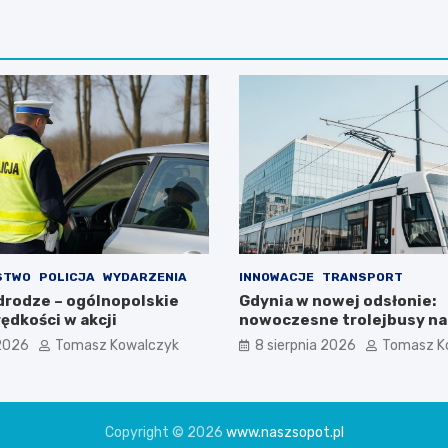
STWO
POLICJA
WYDARZENIA
INNOWACJE
TRANSPORT
 drodze – ogólnopolskie
Gdynia w nowej odsłonie:
ędkości w akcji
nowoczesne trolejbusy na
Południowym
 2026
Tomasz Kowalczyk
8 sierpnia 2026
Tomasz K
Copyright © 2026
www.naszsopot.pl