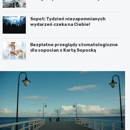
Sopot: Tydzień niezapomnianych
wydarzeń czeka na Ciebie!
Bezpłatne przeglądy stomatologiczne
dla sopocian z Kartą Sopocką