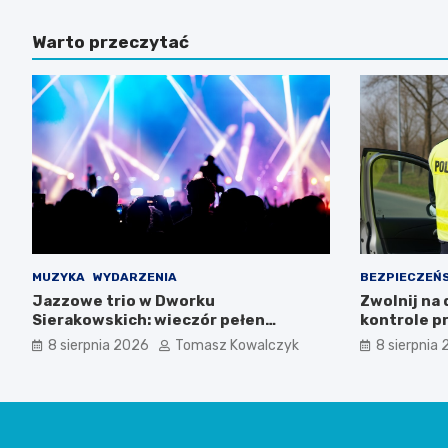
Warto przeczytać
MUZYKA
WYDARZENIA
BEZPIECZEŃ
Jazzowe trio w Dworku
Zwolnij na
Sierakowskich: wieczór pełen
kontrole pr
muzycznych emocji
8 sierpnia 2026
Tomasz Kowalczyk
8 sierpnia