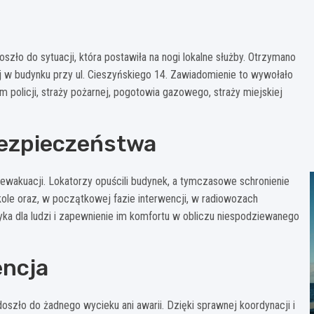
zło do sytuacji, która postawiła na nogi lokalne służby. Otrzymano
j w budynku przy ul. Cieszyńskiego 14. Zawiadomienie to wywołało
policji, straży pożarnej, pogotowia gazowego, straży miejskiej
bezpieczeństwa
akuacji. Lokatorzy opuścili budynek, a tymczasowe schronienie
kole oraz, w początkowej fazie interwencji, w radiowozach
zyka dla ludzi i zapewnienie im komfortu w obliczu niespodziewanego
encja
doszło do żadnego wycieku ani awarii. Dzięki sprawnej koordynacji i