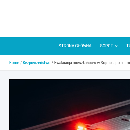
Skip
to
content
STRONA GŁÓWNA
SOPOT
T
Home
Bezpieczeństwo
Ewakuacja mieszkańców w Sopocie po alarmi