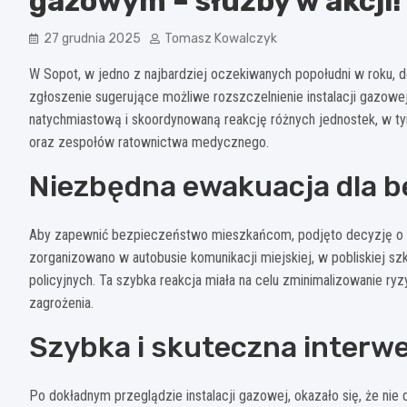
gazowym – służby w akcji!
27 grudnia 2025
Tomasz Kowalczyk
W Sopot, w jedno z najbardziej oczekiwanych popołudni w roku, dos
zgłoszenie sugerujące możliwe rozszczelnienie instalacji gazowe
natychmiastową i skoordynowaną reakcję różnych jednostek, w tym 
oraz zespołów ratownictwa medycznego.
Niezbędna ewakuacja dla 
Aby zapewnić bezpieczeństwo mieszkańcom, podjęto decyzję o ew
zorganizowano w autobusie komunikacji miejskiej, w pobliskiej sz
policyjnych. Ta szybka reakcja miała na celu zminimalizowanie ry
zagrożenia.
Szybka i skuteczna interw
Po dokładnym przeglądzie instalacji gazowej, okazało się, że nie 