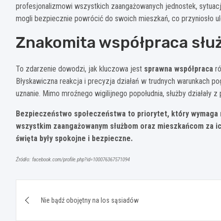
profesjonalizmowi wszystkich zaangażowanych jednostek, sytuac
mogli bezpiecznie powrócić do swoich mieszkań, co przyniosło ul
Znakomita współpraca słu
To zdarzenie dowodzi, jak kluczowa jest
sprawna współpraca
ró
Błyskawiczna reakcja i precyzja działań w trudnych warunkach po
uznanie. Mimo mroźnego wigilijnego popołudnia, służby działały 
Bezpieczeństwo społeczeństwa to priorytet, który wymaga n
wszystkim zaangażowanym służbom oraz mieszkańcom za ich 
święta były spokojne i bezpieczne.
Źródło: facebook.com/profile.php?id=100076367571094
Nawigacja
Nie bądź obojętny na los sąsiadów
wpisu