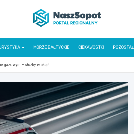
www.naszsopot.pl
URYSTYKA
MORZE BAŁTYCKIE
CIEKAWOSTKI
POZOSTAŁ
e gazowym – służby w akcji!