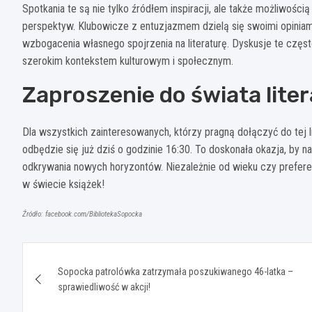
Spotkania te są nie tylko źródłem inspiracji, ale także możliwośc
perspektyw. Klubowicze z entuzjazmem dzielą się swoimi opiniam
wzbogacenia własnego spojrzenia na literaturę. Dyskusje te częs
szerokim kontekstem kulturowym i społecznym.
Zaproszenie do świata lite
Dla wszystkich zainteresowanych, którzy pragną dołączyć do tej l
odbędzie się już dziś o godzinie 16:30. To doskonała okazja, by na 
odkrywania nowych horyzontów. Niezależnie od wieku czy preferenc
w świecie książek!
Źródło: facebook.com/BibliotekaSopocka
Nawigacja
Sopocka patrolówka zatrzymała poszukiwanego 46-latka –
wpisu
sprawiedliwość w akcji!