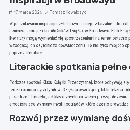
Inspiracji w Broadwayu
17 marca 2026
Tomasz Kowalczyk
W poszukiwaniu inspiracji czytelniczych i niepowtarzalnej atmosf
cenionych miejsc dla miłośników książek w Broadwayu. Klub Książ
literatury mogą wymieniać się spostrzeżeniami na temat ostatnio
wzbogacą ich czytelnicze doświadczenia. To nie tylko miejsce s
poprzez literaturę.
Literackie spotkania pełne
Podczas spotkań Klubu Książki Przeczytanej, które odbywają się re
temat różnorodnych tytułów. Dzięki prowadzącej, bibliotekarce Al
przestrzeń literacką, od klasycznych opowieści po współczesne be
emocjonujące wymiany myśli i poglądów, które często prowadzą d
Rozwój przez wymianę doś