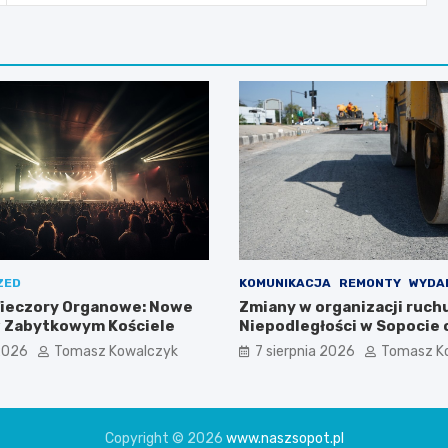
ZED
KOMUNIKACJA
REMONTY
WYDA
ieczory Organowe: Nowe
Zmiany w organizacji ruchu
 Zabytkowym Kościele
Niepodległości w Sopocie 
sierpnia 2026 r.
 2026
Tomasz Kowalczyk
7 sierpnia 2026
Tomasz K
Copyright © 2026
www.naszsopot.pl