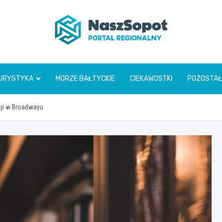
www.naszsopot.pl
URYSTYKA
MORZE BAŁTYCKIE
CIEKAWOSTKI
POZOSTAŁ
acji w Broadwayu