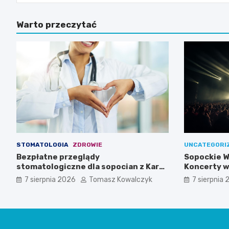
Warto przeczytać
STOMATOLOGIA
ZDROWIE
UNCATEGORI
Bezpłatne przeglądy
Sopockie W
stomatologiczne dla sopocian z Kartą
Koncerty w
Sopocką
7 sierpnia 2026
Tomasz Kowalczyk
7 sierpnia