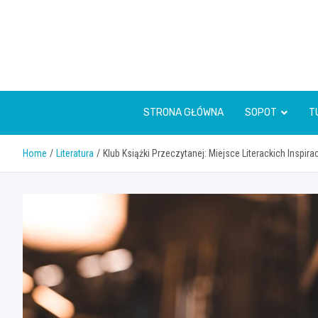
Skip
to
content
STRONA GŁÓWNA
SOPOT
T
Home
Literatura
Klub Książki Przeczytanej: Miejsce Literackich Inspir