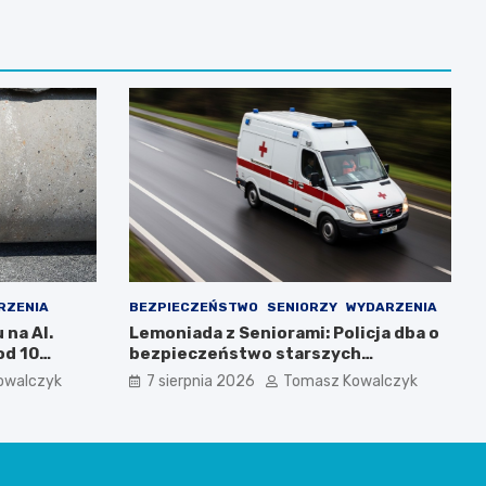
RZENIA
BEZPIECZEŃSTWO
SENIORZY
WYDARZENIA
 na Al.
Lemoniada z Seniorami: Policja dba o
od 10
bezpieczeństwo starszych
mieszkańców
owalczyk
7 sierpnia 2026
Tomasz Kowalczyk