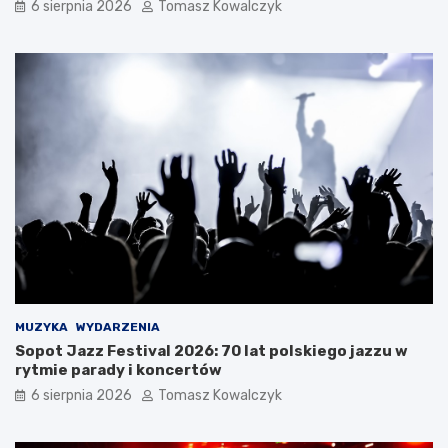
i
e
6 sierpnia 2026
Tomasz Kowalczyk
ę
p
z
ł
a
e
t
m
r
?
z
y
m
a
ć
?
MUZYKA
WYDARZENIA
Sopot Jazz Festival 2026: 70 lat polskiego jazzu w
rytmie parady i koncertów
6 sierpnia 2026
Tomasz Kowalczyk