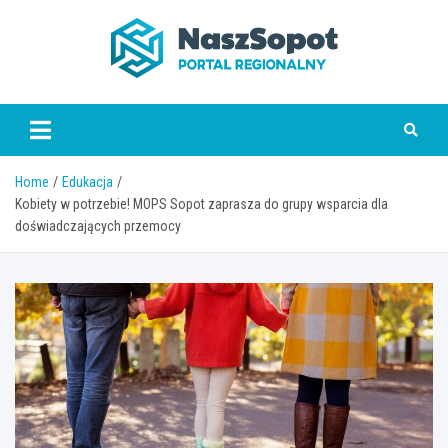
Skip
to
content
www.naszsopot.pl
Home
Edukacja
Kobiety w potrzebie! MOPS Sopot zaprasza do grupy wsparcia dla
doświadczających przemocy