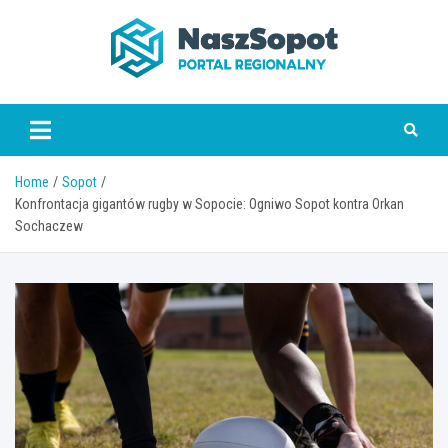
Skip
to
content
www.naszsopot.pl
Home
Sopot
Konfrontacja gigantów rugby w Sopocie: Ogniwo Sopot kontra Orkan
Sochaczew