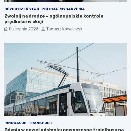
a
n
r
i
BEZPIECZEŃSTWO
POLICJA
WYDARZENIA
t
m
Zwolnij na drodze – ogólnopolskie kontrole
o
c
prędkości w akcji
s
i
i
e
8 sierpnia 2026
Tomasz Kowalczyk
ę
p
z
ł
a
e
t
m
r
?
z
y
m
a
ć
?
INNOWACJE
TRANSPORT
Gdynia w nowej odsłonie: nowoczesne trolejbusy na