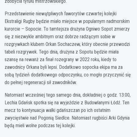
zdobycia tytułu mistrzowskiego.
Przedstawienie niewątpliwych faworytów czwartej kolejki
Ekstraligi Rugby będzie miało miejsce w popularnym nadmorskim
kurorcie – Sopocie. To tamtejsza drużyna Ogniwo Sopot zmierzy
się z niezwykle ambitnym oraz dobrze radzącym sobie w
rozgrywkach klubem Orkan Sochaczew, który obecnie przewodzi
tabeli rozgrywek. Tego dnia, drużyna z Sopotu będzie miała
szansę na rewanż za finał rozegrany w 2022 roku, kiedy to
zawodnicy Orkana byli lepsi. Dodatkowo sopocka ekipa ma za
sobą tydzień dodatkowego odpoczynku, co mogło przyczynić się
do pełnej regeneracji sił zawodników.
Natomiast wcześniej tego samego dnia, dokładniej o godz. 13:00,
Lechia Gdańsk spotka się na wyjeździe z Budowlanymi Łódź. Ten
mecz to kontynuacja walki gdańszczan po ich ostatnim
zwycięstwie nad Pogonią Siedlce. Natomiast rugbiści Arki Gdynia
będą mieli wolne podczas tej kolejki.