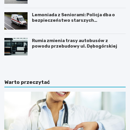
Lemoniada z Seniorami: Policja dba o
bezpieczeństwo starszych
mieszkańców
Rumia zmienia trasy autobusów z
powodu przebudowy ul. Dębogórskiej
N
Z
o
m
c
i
l
e
e
n
Warto przeczytać
g
n
i
a
w
a
S
u
o
r
p
a
o
w
c
S
i
o