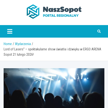
Skip
to
content
www.naszsopot.pl
Home
Wydarzenia
Lord of Lasers” – spektakularne show światła i dźwięku w ERGO ARENA
Sopot 21 lutego 2026!