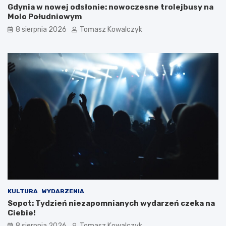
Gdynia w nowej odsłonie: nowoczesne trolejbusy na
Molo Południowym
8 sierpnia 2026
Tomasz Kowalczyk
KULTURA
WYDARZENIA
Sopot: Tydzień niezapomnianych wydarzeń czeka na
Ciebie!
8 sierpnia 2026
Tomasz Kowalczyk