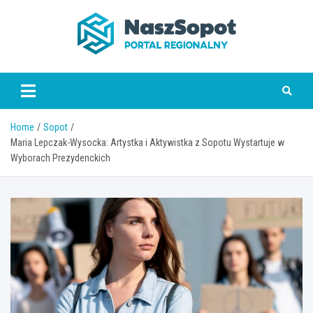
Skip
to
content
www.naszsopot.pl
Home
Sopot
Maria Lepczak-Wysocka: Artystka i Aktywistka z Sopotu Wystartuje w
Wyborach Prezydenckich