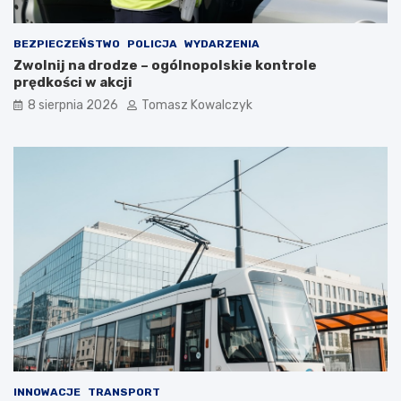
a
n
r
i
BEZPIECZEŃSTWO
POLICJA
WYDARZENIA
t
m
Zwolnij na drodze – ogólnopolskie kontrole
o
c
prędkości w akcji
s
i
i
e
8 sierpnia 2026
Tomasz Kowalczyk
ę
p
z
ł
a
e
t
m
r
?
z
y
m
a
ć
?
INNOWACJE
TRANSPORT