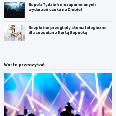
Sopot: Tydzień niezapomnianych
wydarzeń czeka na Ciebie!
Bezpłatne przeglądy stomatologiczne
dla sopocian z Kartą Sopocką
N
Z
o
m
c
i
l
e
e
n
Warto przeczytać
g
n
i
a
w
a
S
u
o
r
p
a
o
w
c
S
i
o
e
p
n
o