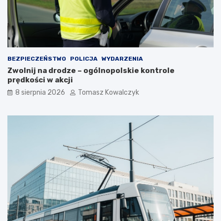
z
y
i
l
e
e
w
t
a
n
r
i
BEZPIECZEŃSTWO
POLICJA
WYDARZENIA
t
m
Zwolnij na drodze – ogólnopolskie kontrole
o
c
prędkości w akcji
s
i
i
e
8 sierpnia 2026
Tomasz Kowalczyk
ę
p
z
ł
a
e
t
m
r
?
z
y
m
a
ć
?