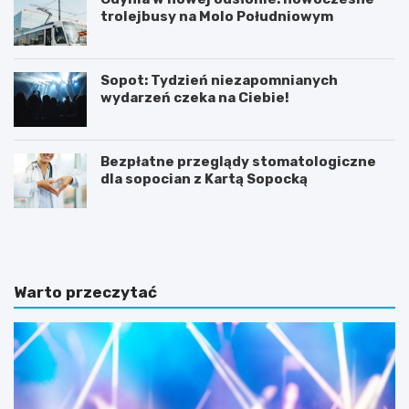
trolejbusy na Molo Południowym
Sopot: Tydzień niezapomnianych
wydarzeń czeka na Ciebie!
Bezpłatne przeglądy stomatologiczne
dla sopocian z Kartą Sopocką
N
Z
o
m
c
i
l
e
e
n
Warto przeczytać
g
n
i
a
w
a
S
u
o
r
p
a
o
w