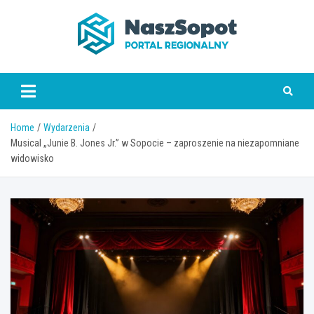
Skip
to
content
www.naszsopot.pl
Home
Wydarzenia
Musical „Junie B. Jones Jr.” w Sopocie – zaproszenie na niezapomniane
widowisko