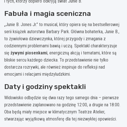
i tych, którzy dopiero odkryją świat Junie B.
Fabuła i magia sceniczna
„Junie B. Jones Jr.” to musical, który opiera się na bestsellerowej
serii książek autorstwa Barbary Park. Główna bohaterka, Junie B.,
to żywiołowa dziewczynka, której przygody i zmagania z
codziennymi problemami bawią i uczą. Spektakl charakteryzuje
się
żywymi piosenkami
, energiczną akcją i tematami, które są
bliskie sercu każdego dziecka. To przedstawienie nie tylko
dostarcza rozrywki, ale również inspiruje do refleksji nad
emocjami i relacjami międzyludzkimi.
Daty i godziny spektakli
Widowisko odbędzie się dwa razy tego samego dnia – pierwsze
przedstawienie zaplanowano na godzinę 12:00, a drugie na 18:00.
Oba będą miały miejsce w klimatycznym Teatrze Atelier,
stwarzając wyjątkową atmosferę dla tej niezwykłej opowieści.