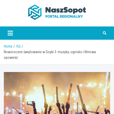
Skip
to
content
www.naszsopot.pl
Home
/h2
Noworoczne świętowanie w Goyki 3: muzyka, ognisko i filmowa
opowieść