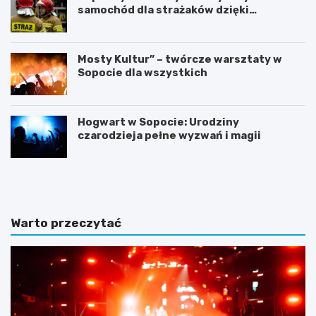
samochód dla strażaków dzięki
gminnemu wsparciu
Mosty Kultur” – twórcze warsztaty w
Sopocie dla wszystkich
Hogwart w Sopocie: Urodziny
czarodzieja pełne wyzwań i magii
N
Z
o
m
c
i
l
e
e
n
Warto przeczytać
g
n
i
a
w
a
S
u
o
r
p
a
o
w