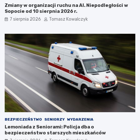
t
m
Zmiany w organizacji ruchu na Al. Niepodległości w
o
c
Sopocie od 10 sierpnia 2026 r.
s
i
i
e
7 sierpnia 2026
Tomasz Kowalczyk
ę
p
z
ł
a
e
t
m
r
?
z
y
m
a
ć
?
BEZPIECZEŃSTWO
SENIORZY
WYDARZENIA
Lemoniada z Seniorami: Policja dba o
bezpieczeństwo starszych mieszkańców