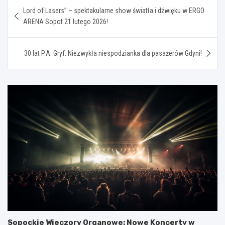
Nawigacja
Lord of Lasers” – spektakularne show światła i dźwięku w ERGO
wpisu
ARENA Sopot 21 lutego 2026!
30 lat P.A. Gryf: Niezwykła niespodzianka dla pasażerów Gdyni!
Sopockie Wieczory Organowe: Nowe Koncerty w