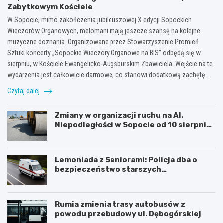
Zabytkowym Kościele
W Sopocie, mimo zakończenia jubileuszowej X edycji Sopockich
Wieczorów Organowych, melomani mają jeszcze szansę na kolejne
muzyczne doznania. Organizowane przez Stowarzyszenie Promień
Sztuki koncerty „Sopockie Wieczory Organowe na BIS” odbędą się w
sierpniu, w Kościele Ewangelicko-Augsburskim Zbawiciela. Wejście na te
wydarzenia jest całkowicie darmowe, co stanowi dodatkową zachętę…
Czytaj dalej
Zmiany w organizacji ruchu na Al.
Niepodległości w Sopocie od 10 sierpnia
2026 r.
Lemoniada z Seniorami: Policja dba o
bezpieczeństwo starszych
mieszkańców
Rumia zmienia trasy autobusów z
powodu przebudowy ul. Dębogórskiej