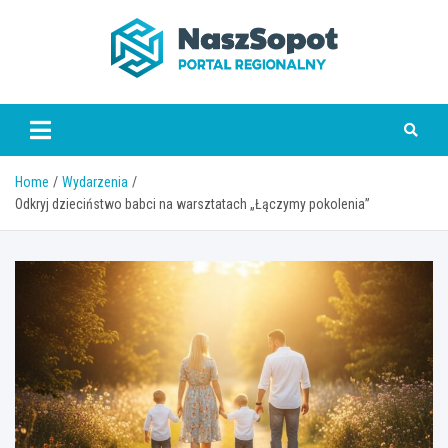
Skip
to
content
www.naszsopot.pl
Home
Wydarzenia
Odkryj dzieciństwo babci na warsztatach „Łączymy pokolenia”