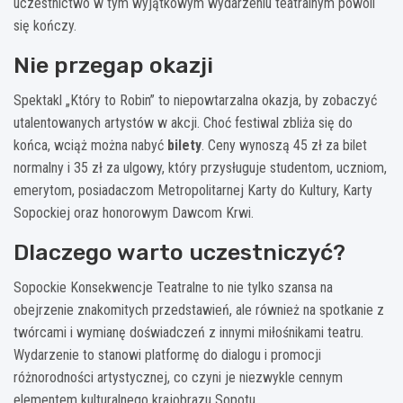
uczestnictwo w tym wyjątkowym wydarzeniu teatralnym powoli
się kończy.
Nie przegap okazji
Spektakl „Który to Robin” to niepowtarzalna okazja, by zobaczyć
utalentowanych artystów w akcji. Choć festiwal zbliża się do
końca, wciąż można nabyć
bilety
. Ceny wynoszą 45 zł za bilet
normalny i 35 zł za ulgowy, który przysługuje studentom, uczniom,
emerytom, posiadaczom Metropolitarnej Karty do Kultury, Karty
Sopockiej oraz honorowym Dawcom Krwi.
Dlaczego warto uczestniczyć?
Sopockie Konsekwencje Teatralne to nie tylko szansa na
obejrzenie znakomitych przedstawień, ale również na spotkanie z
twórcami i wymianę doświadczeń z innymi miłośnikami teatru.
Wydarzenie to stanowi platformę do dialogu i promocji
różnorodności artystycznej, co czyni je niezwykle cennym
elementem kulturalnego krajobrazu Sopotu.