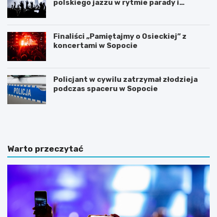
polskiego jazzu w rytmie parady i
koncertów
Finaliści „Pamiętajmy o Osieckiej” z
koncertami w Sopocie
Policjant w cywilu zatrzymał złodzieja
podczas spaceru w Sopocie
N
Z
o
m
c
i
l
e
e
n
Warto przeczytać
g
n
i
a
w
a
S
u
o
r
p
a
o
w
c
S