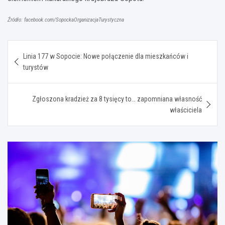
Źródło: facebook.com/SopockaOrganizacjaTurystyczna
Nawigacja
Linia 177 w Sopocie: Nowe połączenie dla mieszkańców i
wpisu
turystów
Zgłoszona kradzież za 8 tysięcy to… zapomniana własność
właściciela