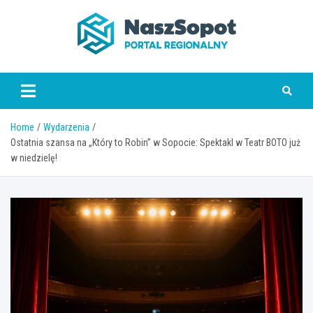
Skip
to
content
www.naszsopot.pl
Home
Wydarzenia
Ostatnia szansa na „Który to Robin” w Sopocie: Spektakl w Teatr BOTO już
w niedzielę!