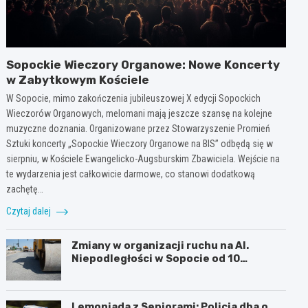
Sopockie Wieczory Organowe: Nowe Koncerty
w Zabytkowym Kościele
W Sopocie, mimo zakończenia jubileuszowej X edycji Sopockich
Wieczorów Organowych, melomani mają jeszcze szansę na kolejne
muzyczne doznania. Organizowane przez Stowarzyszenie Promień
Sztuki koncerty „Sopockie Wieczory Organowe na BIS” odbędą się w
sierpniu, w Kościele Ewangelicko-Augsburskim Zbawiciela. Wejście na
te wydarzenia jest całkowicie darmowe, co stanowi dodatkową
zachętę…
Czytaj dalej
Zmiany w organizacji ruchu na Al.
Niepodległości w Sopocie od 10
sierpnia 2026 r.
Lemoniada z Seniorami: Policja dba o