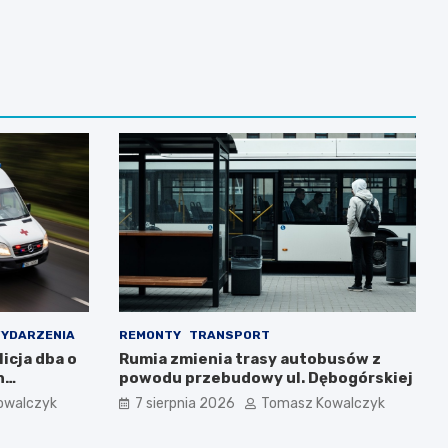
YDARZENIA
REMONTY
TRANSPORT
icja dba o
Rumia zmienia trasy autobusów z
h
powodu przebudowy ul. Dębogórskiej
owalczyk
7 sierpnia 2026
Tomasz Kowalczyk