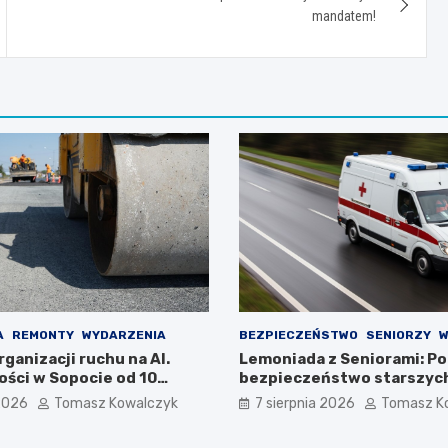
mandatem!
A
REMONTY
WYDARZENIA
BEZPIECZEŃSTWO
SENIORZY
W
ganizacji ruchu na Al.
Lemoniada z Seniorami: Pol
ości w Sopocie od 10
bezpieczeństwo starszyc
26 r.
mieszkańców
 2026
Tomasz Kowalczyk
7 sierpnia 2026
Tomasz K