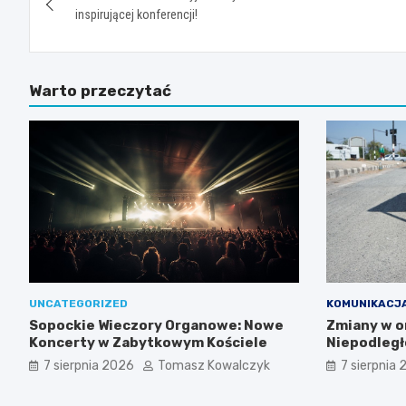
wpisu
inspirującej konferencji!
Warto przeczytać
UNCATEGORIZED
KOMUNIKACJ
Sopockie Wieczory Organowe: Nowe
Zmiany w or
Koncerty w Zabytkowym Kościele
Niepodległ
sierpnia 20
7 sierpnia 2026
Tomasz Kowalczyk
7 sierpnia