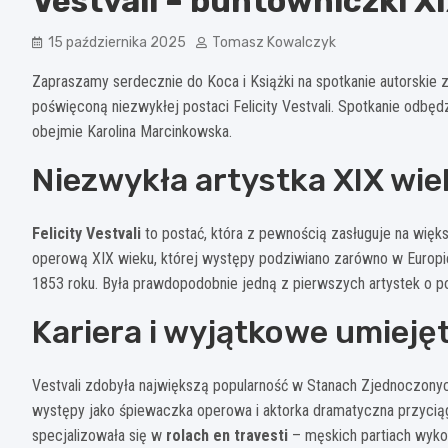
Vestvali – buntowniczki X
15 października 2025
Tomasz Kowalczyk
Zapraszamy serdecznie do Koca i Książki na spotkanie autorskie 
poświęconą niezwykłej postaci Felicity Vestvali. Spotkanie odbęd
obejmie Karolina Marcinkowska.
Niezwykła artystka XIX wie
Felicity Vestvali
to postać, która z pewnością zasługuje na więk
operową XIX wieku, której występy podziwiano zarówno w Europie,
1853 roku. Była prawdopodobnie jedną z pierwszych artystek o po
Kariera i wyjątkowe umieję
Vestvali zdobyła największą popularność w Stanach Zjednoczonych
występy jako śpiewaczka operowa i aktorka dramatyczna przycią
specjalizowała się w
rolach en travesti
– męskich partiach wyko