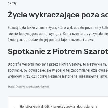
czasy.
Życie wykraczające poza 
Felicity była także znana z życia, które wykraczało poza ramy kul
równie fascynujące, co jej występy. Sama często przyczyniała si
życiorysu, co dodawało jej postaci tajemniczości i uroku.
Spotkanie z Piotrem Szaro
Biografia Vestvali, napisana przez Piotra Szarotę, to niezwykła m
spotkanie, by dowiedzieć się więcej o tej zapomnianej dziś gwieźdz
wyborów. Przyjdź i odkryj nieznane historie tej niesamowitej artyst
Źródło: facebook.com/BibliotekaSopocka
Nawigacja
Holistika Festival: Odkryj sekrety zdrowia i dobrostanu na