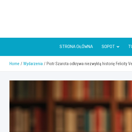
Skip
to
content
STRONA GŁÓWNA
SOPOT
T
Home
Wydarzenia
Piotr Szarota odkrywa niezwykłą historię Felicity V