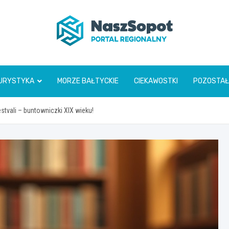
www.naszsopot.pl
URYSTYKA
MORZE BAŁTYCKIE
CIEKAWOSTKI
POZOSTAŁ
estvali – buntowniczki XIX wieku!