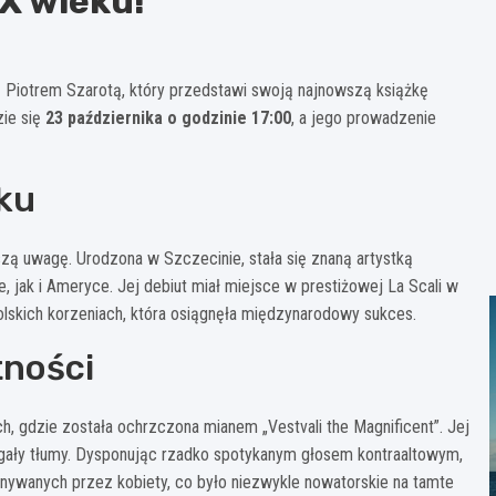
IX wieku!
z Piotrem Szarotą, który przedstawi swoją najnowszą książkę
zie się
23 października o godzinie 17:00
, a jego prowadzenie
ku
szą uwagę. Urodzona w Szczecinie, stała się znaną artystką
 jak i Ameryce. Jej debiut miał miejsce w prestiżowej La Scali w
lskich korzeniach, która osiągnęła międzynarodowy sukces.
tności
, gdzie została ochrzczona mianem „Vestvali the Magnificent”. Jej
gały tłumy. Dysponując rzadko spotykanym głosem kontraaltowym,
nywanych przez kobiety, co było niezwykle nowatorskie na tamte