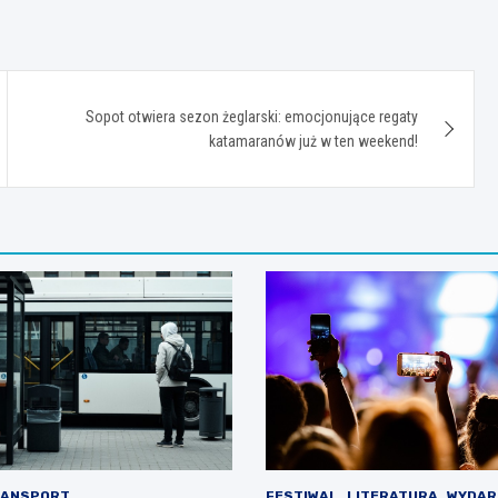
Sopot otwiera sezon żeglarski: emocjonujące regaty
katamaranów już w ten weekend!
ANSPORT
FESTIWAL
LITERATURA
WYDAR