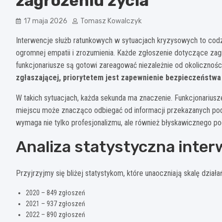
zagrożeniu życia
17 maja 2026
Tomasz Kowalczyk
Interwencje służb ratunkowych w sytuacjach kryzysowych to codzie
ogromnej empatii i zrozumienia. Każde zgłoszenie dotyczące zag
funkcjonariusze są gotowi zareagować niezależnie od okolicznośc
zgłaszającej, priorytetem jest zapewnienie bezpieczeństwa
W takich sytuacjach, każda sekunda ma znaczenie. Funkcjonariusz
miejscu może znacząco odbiegać od informacji przekazanych podc
wymaga nie tylko profesjonalizmu, ale również błyskawicznego p
Analiza statystyczna inter
Przyjrzyjmy się bliżej statystykom, które unaoczniają skalę dzia
2020 – 849 zgłoszeń
2021 – 937 zgłoszeń
2022 – 890 zgłoszeń