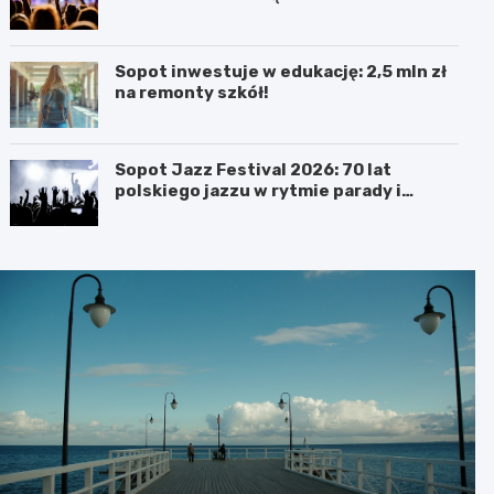
portugalskojęzyczną w centrum uwagi
Sopot inwestuje w edukację: 2,5 mln zł
na remonty szkół!
Sopot Jazz Festival 2026: 70 lat
polskiego jazzu w rytmie parady i
koncertów