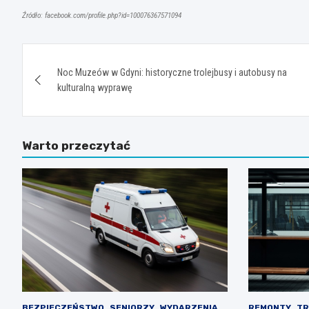
Źródło: facebook.com/profile.php?id=100076367571094
Nawigacja
Noc Muzeów w Gdyni: historyczne trolejbusy i autobusy na
wpisu
kulturalną wyprawę
Warto przeczytać
BEZPIECZEŃSTWO
SENIORZY
WYDARZENIA
REMONTY
TR