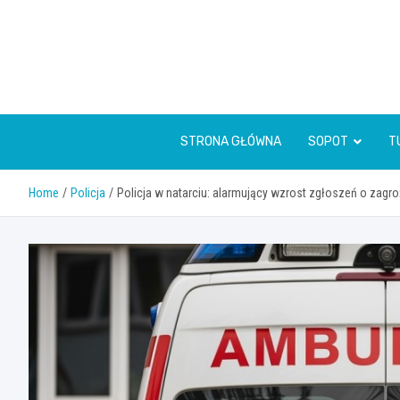
Skip
to
content
STRONA GŁÓWNA
SOPOT
T
Home
Policja
Policja w natarciu: alarmujący wzrost zgłoszeń o zagro