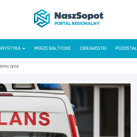
www.naszsopot.pl
URYSTYKA
MORZE BAŁTYCKIE
CIEKAWOSTKI
POZOSTAŁ
żeniu życia