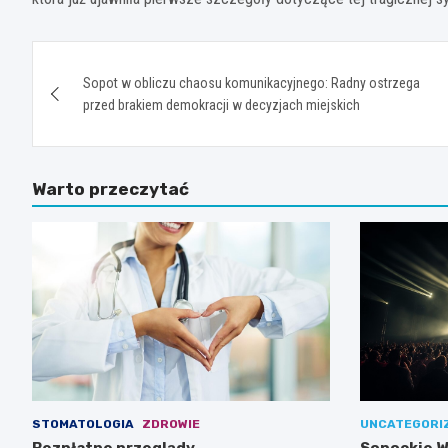
Nawigacja
Sopot w obliczu chaosu komunikacyjnego: Radny ostrzega
wpisu
przed brakiem demokracji w decyzjach miejskich
Warto przeczytać
STOMATOLOGIA
ZDROWIE
UNCATEGORI
Bezpłatne przeglądy
Sopockie W