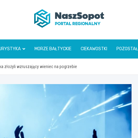
www.naszsopot.pl
URYSTYKA
MORZE BAŁTYCKIE
CIEKAWOSTKI
POZOSTAŁ
a złożyli wzruszający wieniec na pogrzebie