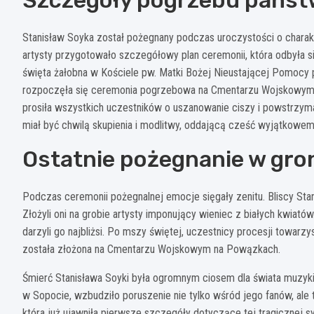
Szczegóły pogrzebu pańs
Stanisław Soyka został pożegnany podczas uroczystości o charak
artysty przygotowało szczegółowy plan ceremonii, która odbyła s
święta żałobna w Kościele pw. Matki Bożej Nieustającej Pomocy p
rozpoczęła się ceremonia pogrzebowa na Cmentarzu Wojskowym n
prosiła wszystkich uczestników o uszanowanie ciszy i powstrzyma
miał być chwilą skupienia i modlitwy, oddającą cześć wyjątkowemu
Ostatnie pożegnanie w gron
Podczas ceremonii pożegnalnej emocje sięgały zenitu. Bliscy Stan
Złożyli oni na grobie artysty imponujący wieniec z białych kwiató
darzyli go najbliżsi. Po mszy świętej, uczestnicy procesji towarzy
została złożona na Cmentarzu Wojskowym na Powązkach.
Śmierć Stanisława Soyki była ogromnym ciosem dla świata muzyki.
w Sopocie, wzbudziło poruszenie nie tylko wśród jego fanów, ale 
która już ujawniła pierwsze szczegóły dotyczące tej tragicznej sy