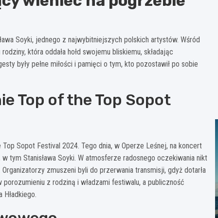
cy wieniec na pogrzebie
ława Soyki, jednego z najwybitniejszych polskich artystów. Wśród
 rodziny, która oddała hołd swojemu bliskiemu, składając
gesty były pełne miłości i pamięci o tym, kto pozostawił po sobie
e Top of the Top Sopot
 Top Sopot Festival 2024. Tego dnia, w Operze Leśnej, na koncert
w, w tym Stanisława Soyki. W atmosferze radosnego oczekiwania nikt
 Organizatorzy zmuszeni byli do przerwania transmisji, gdyż dotarła
w porozumieniu z rodziną i władzami festiwalu, a publiczność
a Hładkiego.