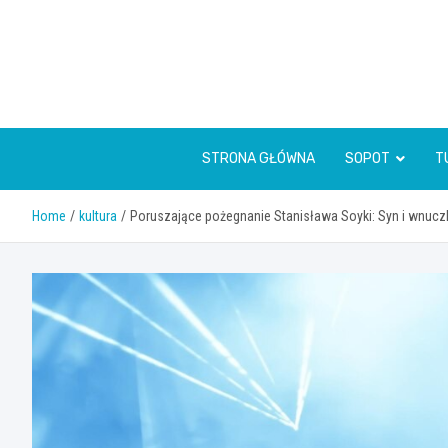
Skip
to
content
STRONA GŁÓWNA
SOPOT
T
Home
kultura
Poruszające pożegnanie Stanisława Soyki: Syn i wnuczk