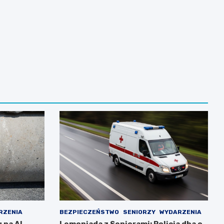
RZENIA
BEZPIECZEŃSTWO
SENIORZY
WYDARZENIA
 na Al.
Lemoniada z Seniorami: Policja dba o