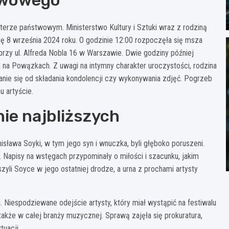
twowego
terze państwowym. Ministerstwo Kultury i Sztuki wraz z rodziną
ię 8 września 2024 roku. O godzinie 12:00 rozpoczęła się msza
rzy ul. Alfreda Nobla 16 w Warszawie. Dwie godziny później
a Powązkach. Z uwagi na intymny charakter uroczystości, rodzina
nie się od składania kondolencji czy wykonywania zdjęć. Pogrzeb
 artyście.
ie najbliższych
isława Soyki, w tym jego syn i wnuczka, byli głęboko poruszeni.
w. Napisy na wstęgach przypominały o miłości i szacunku, jakim
szyli Soyce w jego ostatniej drodze, a urna z prochami artysty
 Niespodziewane odejście artysty, który miał wystąpić na festiwalu
także w całej branży muzycznej. Sprawą zajęła się prokuratura,
tuacji.