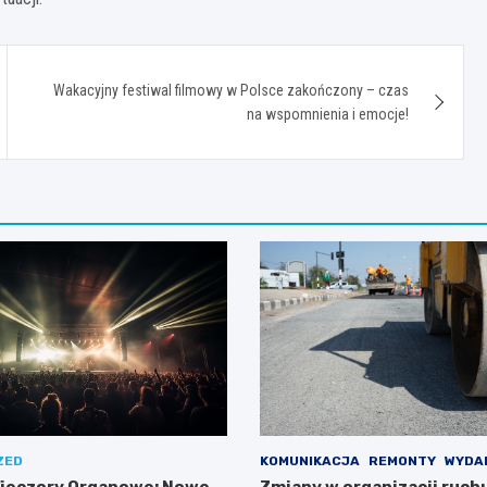
Wakacyjny festiwal filmowy w Polsce zakończony – czas
na wspomnienia i emocje!
ZED
KOMUNIKACJA
REMONTY
WYDA
ieczory Organowe: Nowe
Zmiany w organizacji ruchu