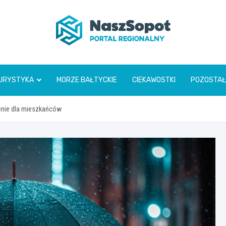
www.naszsopot.pl
URYSTYKA
MORZE BAŁTYCKIE
CIEKAWOSTKI
POZOSTAŁ
enie dla mieszkańców