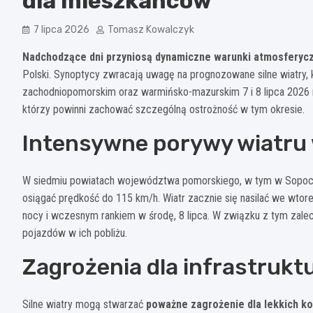
dla mieszkańców
7 lipca 2026
Tomasz Kowalczyk
Nadchodzące dni przyniosą dynamiczne warunki atmosferyc
Polski. Synoptycy zwracają uwagę na prognozowane silne wiatry
zachodniopomorskim oraz warmińsko-mazurskim 7 i 8 lipca 2026 r
którzy powinni zachować szczególną ostrożność w tym okresie.
Intensywne porywy wiatru 
W siedmiu powiatach województwa pomorskiego, w tym w Sopocie
osiągać prędkość do 115 km/h. Wiatr zacznie się nasilać we wtorek
nocy i wczesnym rankiem w środę, 8 lipca. W związku z tym zaleca
pojazdów w ich pobliżu.
Zagrożenia dla infrastrukt
Silne wiatry mogą stwarzać
poważne zagrożenie dla lekkich ko