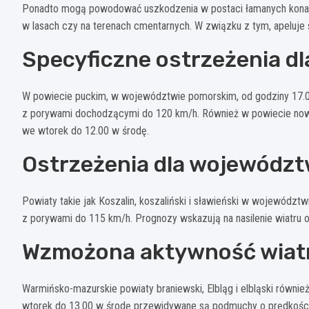
Ponadto mogą powodować uszkodzenia w postaci łamanych konar
w lasach czy na terenach cmentarnych. W związku z tym, apeluje 
Specyficzne ostrzeżenia d
W powiecie puckim, w województwie pomorskim, od godziny 17.00
z porywami dochodzącymi do 120 km/h. Również w powiecie now
we wtorek do 12.00 w środę.
Ostrzeżenia dla wojewódz
Powiaty takie jak Koszalin, koszaliński i sławieński w wojewódz
z porywami do 115 km/h. Prognozy wskazują na nasilenie wiatru 
Wzmożona aktywność wiat
Warmińsko-mazurskie powiaty braniewski, Elbląg i elbląski równi
wtorek do 13.00 w środę przewidywane są podmuchy o prędkości