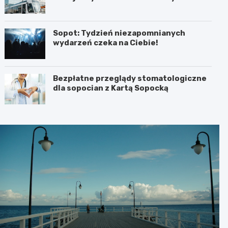
Sopot: Tydzień niezapomnianych
wydarzeń czeka na Ciebie!
Bezpłatne przeglądy stomatologiczne
dla sopocian z Kartą Sopocką