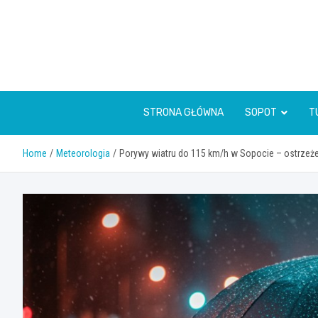
Skip
to
content
STRONA GŁÓWNA
SOPOT
T
Home
Meteorologia
Porywy wiatru do 115 km/h w Sopocie – ostrzeż