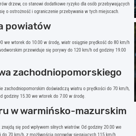
ów drzew, co stanowi dodatkowe ryzyko dla osób przebywających
się o ostrożność i ograniczenie przebywania w tych miejscach.
la powiatów
 we wtorek do 10.00 w środę, wiatr osiągnie prędkość do 80 km/h
odworskim przewiduje się porywy do 120 km/h od godziny 19.00
twa zachodniopomorskiego
twie zachodniopomorskim doświadczą wiatru o prędkości do 70 km/h,
od godziny 15.30 we wtorek do 7.00 w środę.
ru w warmińsko-mazurskim
eż znajdą się pod wpływem silnych wiatrów. Od godziny 20.00 we
 do 70 km/h, z możliwością porywów sięgających 115 km/h.