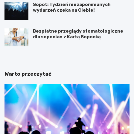
Sopot: Tydzień niezapomnianych
wydarzeń czeka na Ciebie!
Bezpłatne przeglądy stomatologiczne
dla sopocian z Kartą Sopocką
N
Z
o
m
c
i
l
e
e
n
Warto przeczytać
g
n
i
a
w
a
S
u
o
r
p
a
o
w
c
S
i
o
e
p
n
o