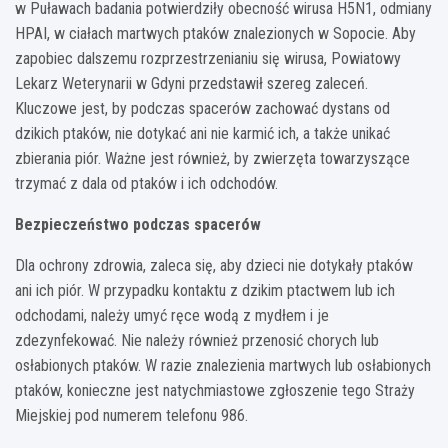
w Puławach badania potwierdziły obecność wirusa H5N1, odmiany
HPAI, w ciałach martwych ptaków znalezionych w Sopocie. Aby
zapobiec dalszemu rozprzestrzenianiu się wirusa, Powiatowy
Lekarz Weterynarii w Gdyni przedstawił szereg zaleceń.
Kluczowe jest, by podczas spacerów zachować dystans od
dzikich ptaków, nie dotykać ani nie karmić ich, a także unikać
zbierania piór. Ważne jest również, by zwierzęta towarzyszące
trzymać z dala od ptaków i ich odchodów.
Bezpieczeństwo podczas spacerów
Dla ochrony zdrowia, zaleca się, aby dzieci nie dotykały ptaków
ani ich piór. W przypadku kontaktu z dzikim ptactwem lub ich
odchodami, należy umyć ręce wodą z mydłem i je
zdezynfekować. Nie należy również przenosić chorych lub
osłabionych ptaków. W razie znalezienia martwych lub osłabionych
ptaków, konieczne jest natychmiastowe zgłoszenie tego Straży
Miejskiej pod numerem telefonu 986.