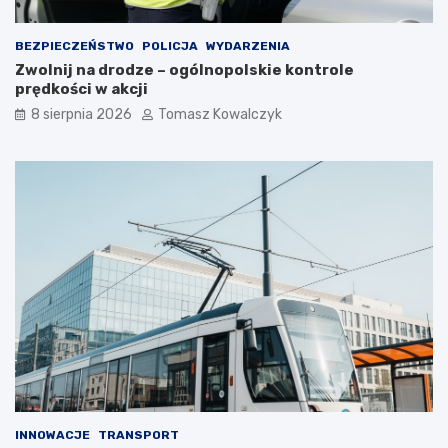
a
n
r
i
BEZPIECZEŃSTWO
POLICJA
WYDARZENIA
t
m
Zwolnij na drodze – ogólnopolskie kontrole
o
c
prędkości w akcji
s
i
i
e
8 sierpnia 2026
Tomasz Kowalczyk
ę
p
z
ł
a
e
t
m
r
?
z
y
m
a
ć
?
INNOWACJE
TRANSPORT