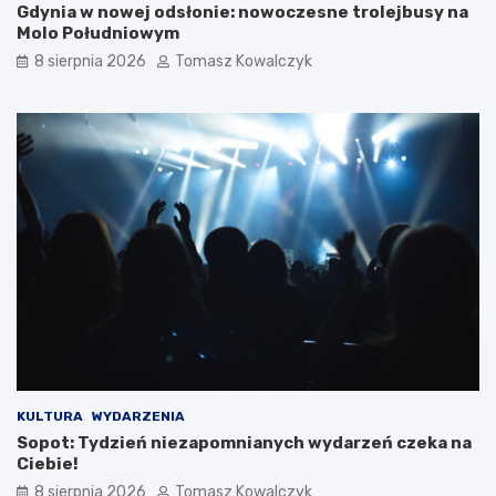
Gdynia w nowej odsłonie: nowoczesne trolejbusy na
Molo Południowym
8 sierpnia 2026
Tomasz Kowalczyk
KULTURA
WYDARZENIA
Sopot: Tydzień niezapomnianych wydarzeń czeka na
Ciebie!
8 sierpnia 2026
Tomasz Kowalczyk