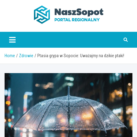
Skip
to
content
www.naszsopot.pl
Home
Zdrowie
Ptasia grypa w Sopocie: Uważajmy na dzikie ptaki!