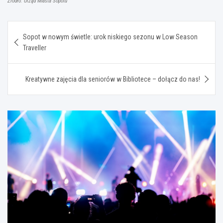
Źródło: Urząd Miasta Sopotu
Nawigacja
Sopot w nowym świetle: urok niskiego sezonu w Low Season
wpisu
Traveller
Kreatywne zajęcia dla seniorów w Bibliotece – dołącz do nas!