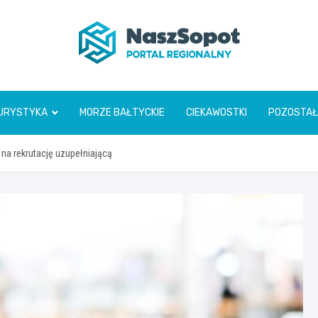
www.naszsopot.pl
URYSTYKA
MORZE BAŁTYCKIE
CIEKAWOSTKI
POZOSTAŁ
na rekrutację uzupełniającą