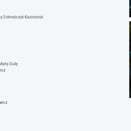
rtę Erdmańczyk-Kazimieruk
z
 Martę Dudę
wicz
ewicz