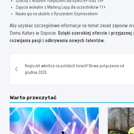
Szachy z Arturem Toeplitzem dla dzieci 6+ oraz 10+
Zajęcia wokalne z Marleną Lepą dla uczestników 11+
Nauka gry na ukulele z Ryszardem Szymaszkiem
Aby uzyskać szczegółowe informacje na temat zasad zapisów or
Domu Kultury w Sopocie.
Dzięki szerokiej ofercie i przyjazne
rozwijania pasji i odkrywania nowych talentów.
Nawigacja
RegioJet wkrótce na polskich torach! Nowe połączenia od
wpisu
grudnia 2025
Warto przeczytać