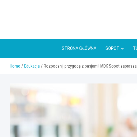
Skip
to
content
STRONA GŁÓWNA
SOPOT
T
Home
Edukacja
Rozpocznij przygodę z pasjami! MDK Sopot zaprasza 