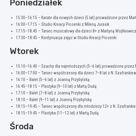
Poniedziałek
15:30–16:15 – Karate dla nowych dzieci (5 lat) prowadzone przez Ma
16:00–17:15 – Studio Kreacji Piosenki z Mileną Jurasik
17:15–18:45 – Taniec musicalowy dla dzieci 8+ z Martyną Wojtkiewic
17:30–18:45 – Kontynuacja zajęć w Studiu Kreacji Piosenki
Wtorek
15:10–16:40 – Szachy dla najmłodszych (5–6 lat) prowadzone przez
16:00–17:00 – Taniec współczesny dla dzieci 7–8 lat z N. Szafrankie
16:10 – Balet (5–6 lat) z Joanną Przybylską
16:45–18:15 – Plastyka (9–10 lat) z Martą Dudą
17:10 – Balet (7–8 lat) z Joanną Przybylską
18:10 – Balet (9–11 lat) z Joanną Przybylską
18:15–19:45 – Taniec współczesny dla młodzieży 12+ z N. Szafranki
18:15–19:45 – Plastyka (11–12 lat) z Martą Dudą
Środa