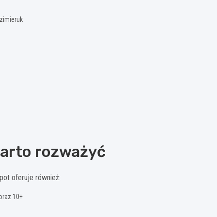
azimieruk
warto rozważyć
pot oferuje również:
oraz 10+