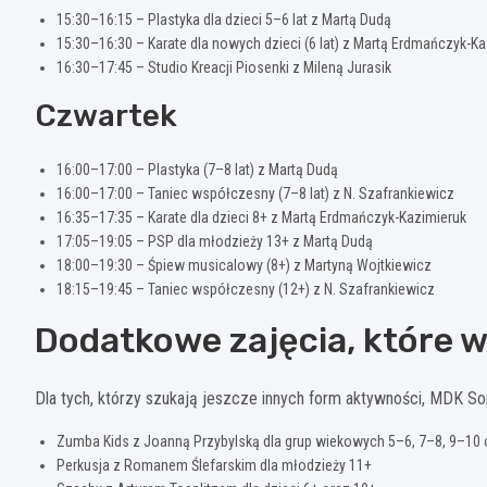
15:30–16:15 – Plastyka dla dzieci 5–6 lat z Martą Dudą
15:30–16:30 – Karate dla nowych dzieci (6 lat) z Martą Erdmańczyk-K
16:30–17:45 – Studio Kreacji Piosenki z Mileną Jurasik
Czwartek
16:00–17:00 – Plastyka (7–8 lat) z Martą Dudą
16:00–17:00 – Taniec współczesny (7–8 lat) z N. Szafrankiewicz
16:35–17:35 – Karate dla dzieci 8+ z Martą Erdmańczyk-Kazimieruk
17:05–19:05 – PSP dla młodzieży 13+ z Martą Dudą
18:00–19:30 – Śpiew musicalowy (8+) z Martyną Wojtkiewicz
18:15–19:45 – Taniec współczesny (12+) z N. Szafrankiewicz
Dodatkowe zajęcia, które 
Dla tych, którzy szukają jeszcze innych form aktywności, MDK So
Zumba Kids z Joanną Przybylską dla grup wiekowych 5–6, 7–8, 9–10 
Perkusja z Romanem Ślefarskim dla młodzieży 11+