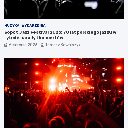
i
l
e
e
w
t
a
n
r
i
MUZYKA
WYDARZENIA
t
m
Sopot Jazz Festival 2026: 70 lat polskiego jazzu w
o
c
rytmie parady i koncertów
s
i
i
e
6 sierpnia 2026
Tomasz Kowalczyk
ę
p
z
ł
a
e
t
m
r
?
z
y
m
a
ć
?