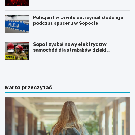
Policjant w cywilu zatrzymał złodzieja
podczas spaceru w Sopocie
Sopot zyskał nowy elektryczny
samochód dla strażaków dzięki
gminnemu wsparciu
N
Z
o
m
c
i
l
e
e
n
Warto przeczytać
g
n
i
a
w
a
S
u
o
r
p
a
o
w
c
S
i
o