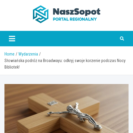
Skip
to
content
www.naszsopot.pl
Home
Wydarzenia
Słowiańska podróż na Broadwayu: odkryj swoje korzenie podczas Nocy
Bibliotek!