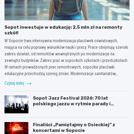
Sopot inwestuje w edukację: 2,5 mln zł na remonty
szkół!
W Sopocie trwa intensywna modernizacja placówek oświatowych,
mająca na celu poprawę warunków nauki i pracy. Prace obejmują szeroki
zakres działań, od remontów wewnętrznych po modernizacje na
zewnątrz budynków. Zakres prac w sopockich szkołach i przedszkolach
W ramach prowadzonych prac remontowych, sopockie placówki
edukacyjne przechodzą szereg zmian. Modernizacje sanitariatów,…
Czytaj dalej
Sopot Jazz Festival 2026: 70 lat
polskiego jazzu w rytmie parady i
koncertów
Finaliści „Pamiętajmy o Osieckiej” z
koncertami w Sopocie