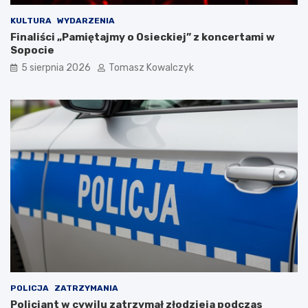
KULTURA
WYDARZENIA
Finaliści „Pamiętajmy o Osieckiej” z koncertami w
Sopocie
5 sierpnia 2026
Tomasz Kowalczyk
POLICJA
ZATRZYMANIA
Policjant w cywilu zatrzymał złodzieja podczas