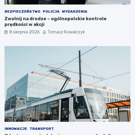
a
n
r
i
BEZPIECZEŃSTWO
POLICJA
WYDARZENIA
t
m
Zwolnij na drodze – ogólnopolskie kontrole
o
c
prędkości w akcji
s
i
i
e
8 sierpnia 2026
Tomasz Kowalczyk
ę
p
z
ł
a
e
t
m
r
?
z
y
m
a
ć
?
INNOWACJE
TRANSPORT