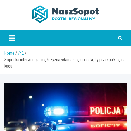
Skip
to
content
www.naszsopot.pl
Home
/h2
Sopocka interwencja: mężczyzna włamał się do auta, by przespać się na
kacu