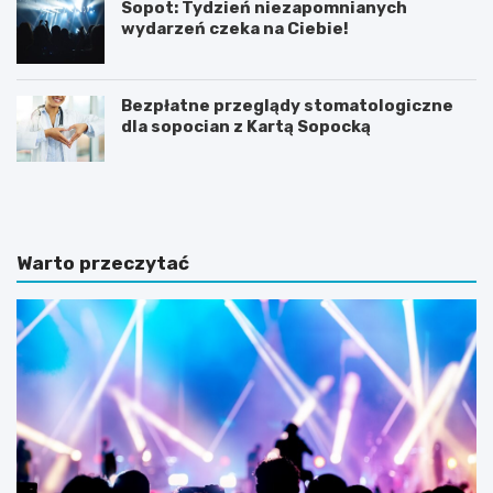
Sopot: Tydzień niezapomnianych
wydarzeń czeka na Ciebie!
Bezpłatne przeglądy stomatologiczne
dla sopocian z Kartą Sopocką
N
Z
o
m
c
i
l
e
e
n
Warto przeczytać
g
n
i
a
w
a
S
u
o
r
p
a
o
w
c
S
i
o
e
p
n
o
a
c