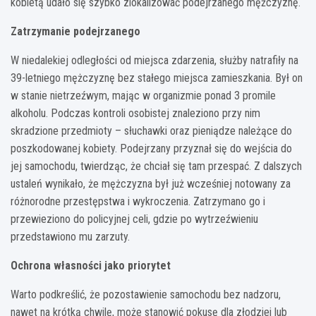
kobietą udało się szybko zlokalizować podejrzanego mężczyznę.
Zatrzymanie podejrzanego
W niedalekiej odległości od miejsca zdarzenia, służby natrafiły na
39-letniego mężczyznę bez stałego miejsca zamieszkania. Był on
w stanie nietrzeźwym, mając w organizmie ponad 3 promile
alkoholu. Podczas kontroli osobistej znaleziono przy nim
skradzione przedmioty – słuchawki oraz pieniądze należące do
poszkodowanej kobiety. Podejrzany przyznał się do wejścia do
jej samochodu, twierdząc, że chciał się tam przespać. Z dalszych
ustaleń wynikało, że mężczyzna był już wcześniej notowany za
różnorodne przestępstwa i wykroczenia. Zatrzymano go i
przewieziono do policyjnej celi, gdzie po wytrzeźwieniu
przedstawiono mu zarzuty.
Ochrona własności jako priorytet
Warto podkreślić, że pozostawienie samochodu bez nadzoru,
nawet na krótką chwilę, może stanowić pokusę dla złodziei lub