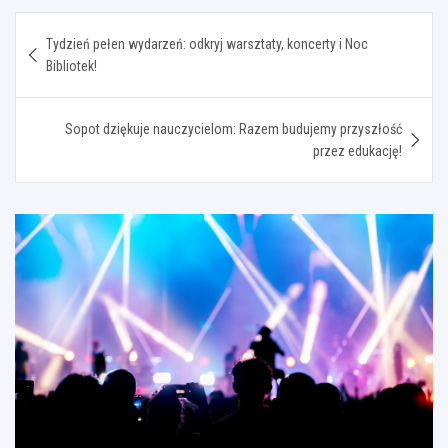
Nawigacja
Tydzień pełen wydarzeń: odkryj warsztaty, koncerty i Noc
wpisu
Bibliotek!
Sopot dziękuje nauczycielom: Razem budujemy przyszłość
przez edukację!