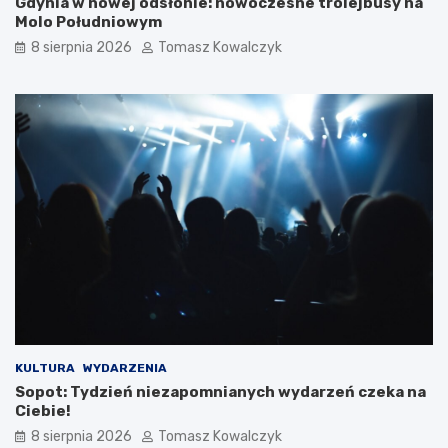
Gdynia w nowej odsłonie: nowoczesne trolejbusy na
Molo Południowym
8 sierpnia 2026
Tomasz Kowalczyk
KULTURA
WYDARZENIA
Sopot: Tydzień niezapomnianych wydarzeń czeka na
Ciebie!
8 sierpnia 2026
Tomasz Kowalczyk