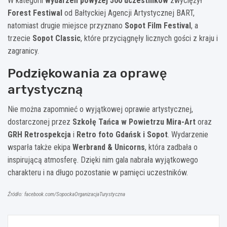
W kategorii
wydarzeń powyżej 500 uczestników
zwyciężył
Forest Festiwal
od Bałtyckiej Agencji Artystycznej BART,
natomiast drugie miejsce przyznano
Sopot Film Festival
, a
trzecie
Sopot Classic
, które przyciągnęły licznych gości z kraju i
zagranicy.
Podziękowania za oprawę
artystyczną
Nie można zapomnieć o wyjątkowej oprawie artystycznej,
dostarczonej przez
Szkołę Tańca w Powietrzu Mira-Art
oraz
GRH Retrospekcja
i
Retro foto Gdańsk i Sopot
. Wydarzenie
wsparła także ekipa
Werbrand & Unicorns
, która zadbała o
inspirującą atmosferę. Dzięki nim gala nabrała wyjątkowego
charakteru i na długo pozostanie w pamięci uczestników.
Źródło: facebook.com/SopockaOrganizacjaTurystyczna
Nawigacja