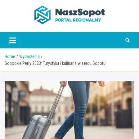
Skip
to
content
www.naszsopot.pl
Home
Wydarzenia
Sopockie Perły 2023: Turystyka i kulinaria w sercu Sopotu!