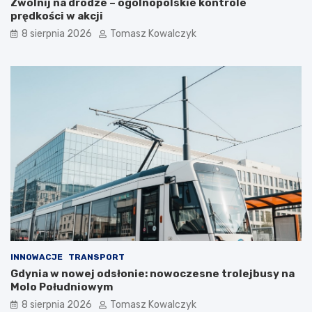
Zwolnij na drodze – ogólnopolskie kontrole
o
c
prędkości w akcji
s
i
i
e
8 sierpnia 2026
Tomasz Kowalczyk
ę
p
z
ł
a
e
t
m
r
?
z
y
m
a
ć
?
INNOWACJE
TRANSPORT
Gdynia w nowej odsłonie: nowoczesne trolejbusy na
Molo Południowym
8 sierpnia 2026
Tomasz Kowalczyk