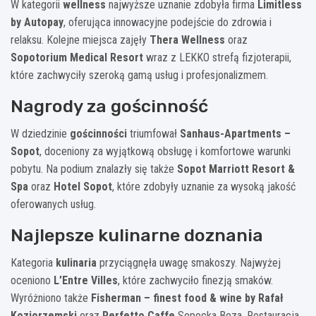
W kategorii
wellness
najwyższe uznanie zdobyła firma
Limitless
by Autopay
, oferująca innowacyjne podejście do zdrowia i
relaksu. Kolejne miejsca zajęły
Thera Wellness
oraz
Sopotorium Medical Resort
wraz z LEKKO strefą fizjoterapii,
które zachwyciły szeroką gamą usług i profesjonalizmem.
Nagrody za gościnność
W dziedzinie
gościnności
triumfował
Sanhaus-Apartments –
Sopot
, doceniony za wyjątkową obsługę i komfortowe warunki
pobytu. Na podium znalazły się także
Sopot Marriott Resort &
Spa
oraz
Hotel Sopot
, które zdobyły uznanie za wysoką jakość
oferowanych usług.
Najlepsze kulinarne doznania
Kategoria
kulinaria
przyciągnęła uwagę smakoszy. Najwyżej
oceniono
L’Entre Villes
, które zachwyciło finezją smaków.
Wyróżniono także
Fisherman – finest food & wine by Rafał
Koziorzemski
oraz
Perfetto Caffe
Sopocka Beza, Restauracja