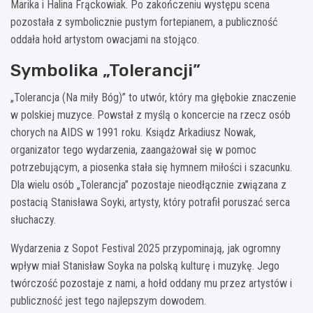
Marika i Halina Frąckowiak. Po zakończeniu występu scena
pozostała z symbolicznie pustym fortepianem, a publiczność
oddała hołd artystom owacjami na stojąco.
Symbolika „Tolerancji”
„Tolerancja (Na miły Bóg)” to utwór, który ma głębokie znaczenie
w polskiej muzyce. Powstał z myślą o koncercie na rzecz osób
chorych na AIDS w 1991 roku. Ksiądz Arkadiusz Nowak,
organizator tego wydarzenia, zaangażował się w pomoc
potrzebującym, a piosenka stała się hymnem miłości i szacunku.
Dla wielu osób „Tolerancja” pozostaje nieodłącznie związana z
postacią Stanisława Soyki, artysty, który potrafił poruszać serca
słuchaczy.
Wydarzenia z Sopot Festival 2025 przypominają, jak ogromny
wpływ miał Stanisław Soyka na polską kulturę i muzykę. Jego
twórczość pozostaje z nami, a hołd oddany mu przez artystów i
publiczność jest tego najlepszym dowodem.