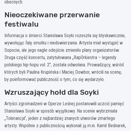
obecnych.
Nieoczekiwane przerwanie
festiwalu
Informacja o śmierci Stanisława Soyki rozeszła się błyskawicznie,
wywołując falę smutku i niedowierzania. Artysta miał wystąpić w
Sopocie, ale jego nagłe odejście zmieniło plany organizatorów.
Druga część koncertu, zatytułowana „RapOrkiestra – legendy
polskiego hip-hopu vol. 2”, została odwołana. Prowadzący, wśród
których byli Paulina Krupińska i Maciej Dowbor, wrócili na scenę,
by poinformować publiczność o tym, co się wydarzyło.
Wzruszający hołd dla Soyki
Artyści zgromadzeni w Operze Leśnej postanowili uczcić pamięć
Stanisława Soyki w sposób wyjątkowy. Na scenie wybrzmiała
„Tolerancja”, jeden z najbardziej znanych utworów zmarłego
artysty. Wspólnie z publicznością wykonali ją m.in. Kamil Bednarek,