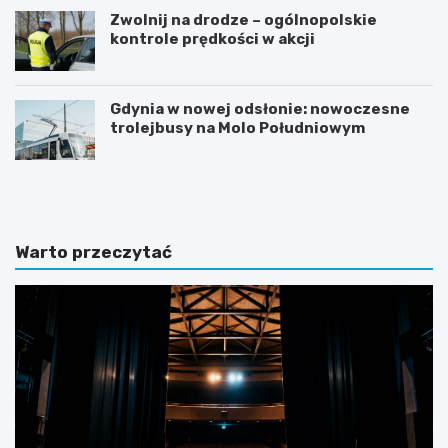
Zwolnij na drodze – ogólnopolskie
kontrole prędkości w akcji
Gdynia w nowej odsłonie: nowoczesne
trolejbusy na Molo Południowym
N
Z
o
m
c
i
l
e
e
n
Warto przeczytać
g
n
i
a
w
a
S
u
o
r
p
a
o
w
c
S
i
o
e
p
n
o