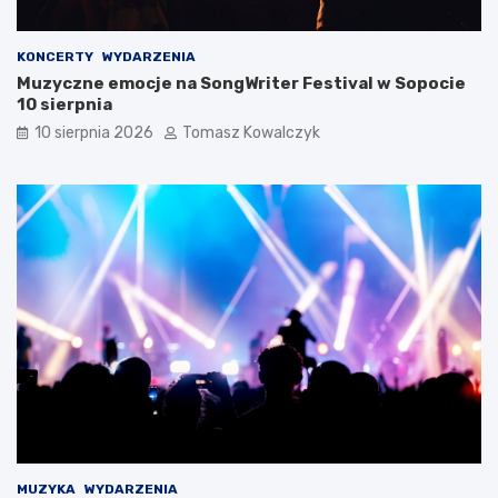
w
t
a
n
r
i
KONCERTY
WYDARZENIA
t
m
Muzyczne emocje na SongWriter Festival w Sopocie
o
c
10 sierpnia
s
i
i
e
10 sierpnia 2026
Tomasz Kowalczyk
ę
p
z
ł
a
e
t
m
r
?
z
y
m
a
ć
?
MUZYKA
WYDARZENIA