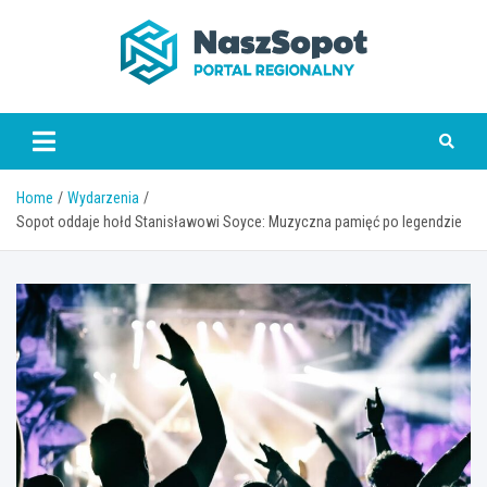
Skip
to
content
www.naszsopot.pl
Home
Wydarzenia
Sopot oddaje hołd Stanisławowi Soyce: Muzyczna pamięć po legendzie