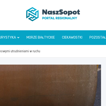
www.naszsopot.pl
URYSTYKA
MORZE BAŁTYCKIE
CIEKAWOSTKI
POZOSTAŁ
z nowymi utrudnieniami w ruchu