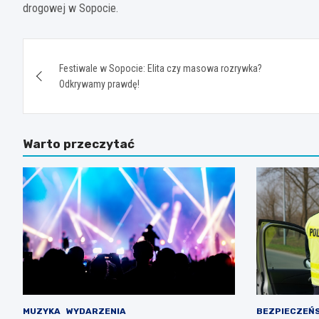
drogowej w Sopocie.
Nawigacja
Festiwale w Sopocie: Elita czy masowa rozrywka?
wpisu
Odkrywamy prawdę!
Warto przeczytać
MUZYKA
WYDARZENIA
BEZPIECZEŃ