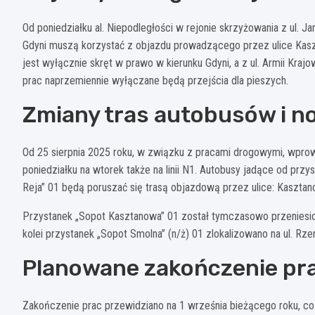
Od poniedziałku al. Niepodległości w rejonie skrzyżowania z ul. J
Gdyni muszą korzystać z objazdu prowadzącego przez ulice Kaszta
jest wyłącznie skręt w prawo w kierunku Gdyni, a z ul. Armii Kra
prac naprzemiennie wyłączane będą przejścia dla pieszych.
Zmiany tras autobusów i n
Od 25 sierpnia 2025 roku, w związku z pracami drogowymi, wprow
poniedziałku na wtorek także na linii N1. Autobusy jadące od prz
Reja” 01 będą poruszać się trasą objazdową przez ulice: Kasztanow
Przystanek „Sopot Kasztanowa” 01 został tymczasowo przeniesion
kolei przystanek „Sopot Smolna” (n/ż) 01 zlokalizowano na ul. Rze
Planowane zakończenie pr
Zakończenie prac przewidziano na 1 września bieżącego roku, co 