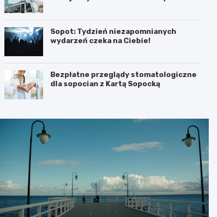
Sopot: Tydzień niezapomnianych
wydarzeń czeka na Ciebie!
Bezpłatne przeglądy stomatologiczne
dla sopocian z Kartą Sopocką