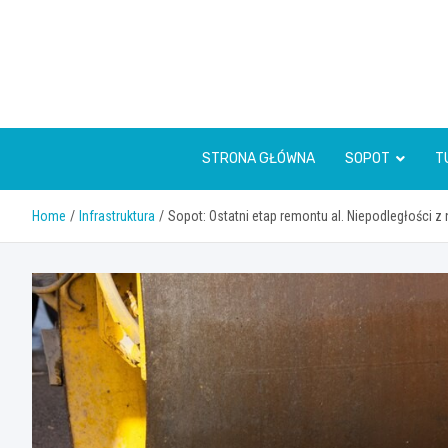
Skip
to
content
STRONA GŁÓWNA
SOPOT
T
Home
Infrastruktura
Sopot: Ostatni etap remontu al. Niepodległości 