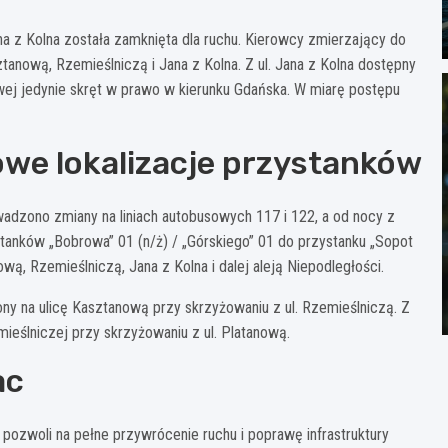
ana z Kolna została zamknięta dla ruchu. Kierowcy zmierzający do
nową, Rzemieślniczą i Jana z Kolna. Z ul. Jana z Kolna dostępny
jowej jedynie skręt w prawo w kierunku Gdańska. W miarę postępu
owe lokalizacje przystanków
adzono zmiany na liniach autobusowych 117 i 122, a od nocy z
ystanków „Bobrowa” 01 (n/ż) / „Górskiego” 01 do przystanku „Sopot
ą, Rzemieślniczą, Jana z Kolna i dalej aleją Niepodległości.
y na ulicę Kasztanową przy skrzyżowaniu z ul. Rzemieślniczą. Z
mieślniczej przy skrzyżowaniu z ul. Platanową.
ac
pozwoli na pełne przywrócenie ruchu i poprawę infrastruktury