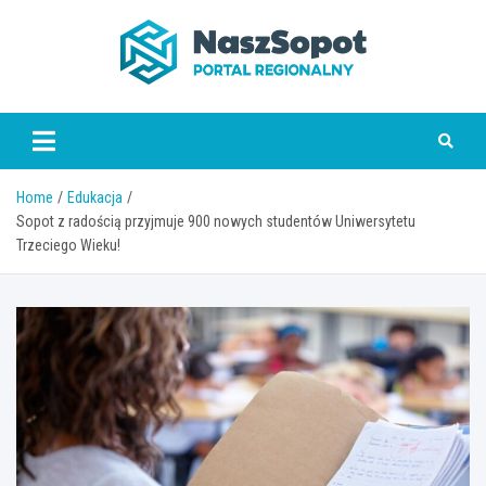
Skip
to
content
www.naszsopot.pl
Home
Edukacja
Sopot z radością przyjmuje 900 nowych studentów Uniwersytetu
Trzeciego Wieku!