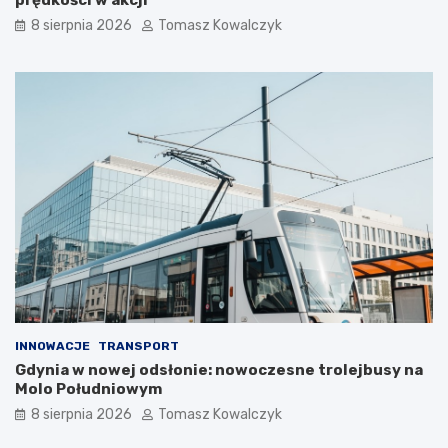
prędkości w akcji
s
i
i
e
8 sierpnia 2026
Tomasz Kowalczyk
ę
p
z
ł
a
e
t
m
r
?
z
y
m
a
ć
?
INNOWACJE
TRANSPORT
Gdynia w nowej odsłonie: nowoczesne trolejbusy na
Molo Południowym
8 sierpnia 2026
Tomasz Kowalczyk