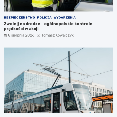
w
t
a
n
r
i
BEZPIECZEŃSTWO
POLICJA
WYDARZENIA
t
m
Zwolnij na drodze – ogólnopolskie kontrole
o
c
prędkości w akcji
s
i
i
e
8 sierpnia 2026
Tomasz Kowalczyk
ę
p
z
ł
a
e
t
m
r
?
z
y
m
a
ć
?