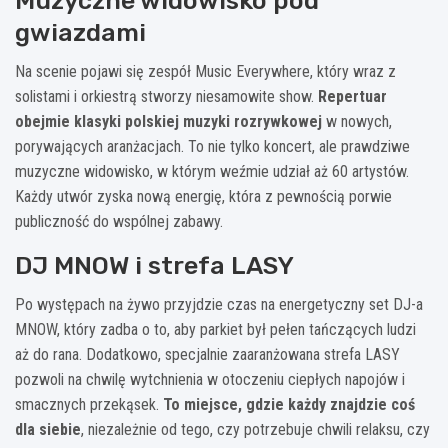
Muzyczne widowisko pod
gwiazdami
Na scenie pojawi się zespół Music Everywhere, który wraz z
solistami i orkiestrą stworzy niesamowite show.
Repertuar
obejmie klasyki polskiej muzyki rozrywkowej
w nowych,
porywających aranżacjach. To nie tylko koncert, ale prawdziwe
muzyczne widowisko, w którym weźmie udział aż 60 artystów.
Każdy utwór zyska nową energię, która z pewnością porwie
publiczność do wspólnej zabawy.
DJ MNOW i strefa LASY
Po występach na żywo przyjdzie czas na energetyczny set DJ-a
MNOW, który zadba o to, aby parkiet był pełen tańczących ludzi
aż do rana. Dodatkowo, specjalnie zaaranżowana strefa LASY
pozwoli na chwilę wytchnienia w otoczeniu ciepłych napojów i
smacznych przekąsek.
To miejsce, gdzie każdy znajdzie coś
dla siebie
, niezależnie od tego, czy potrzebuje chwili relaksu, czy