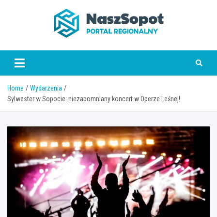
Skip
to
content
www.naszsopot.pl
Home
Wydarzenia
Sylwester w Sopocie: niezapomniany koncert w Operze Leśnej!