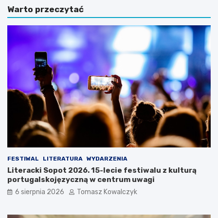
Warto przeczytać
g
n
i
a
w
a
S
u
o
r
p
a
o
w
c
S
i
o
e
p
n
o
a
c
w
i
e
e
e
:
k
C
e
z
FESTIWAL
LITERATURA
WYDARZENIA
n
y
Literacki Sopot 2026. 15-lecie festiwalu z kulturą
d
s
portugalskojęzyczną w centrum uwagi
o
o
6 sierpnia 2026
Tomasz Kowalczyk
w
b
y
o
r
t