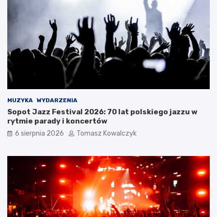
y
m
a
ć
?
MUZYKA
WYDARZENIA
Sopot Jazz Festival 2026: 70 lat polskiego jazzu w
rytmie parady i koncertów
6 sierpnia 2026
Tomasz Kowalczyk