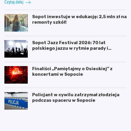
Czytaj dalej
Sopot inwestuje w edukację: 2,5 mln zł na
remonty szkół!
Sopot Jazz Festival 2026: 70 lat
polskiego jazzu w rytmie parady i
koncertów
Finaliści „Pamiętajmy o Osieckiej” z
koncertami w Sopocie
Policjant w cywilu zatrzymał złodzieja
podczas spaceru w Sopocie
N
Z
o
m
c
i
l
e
e
n