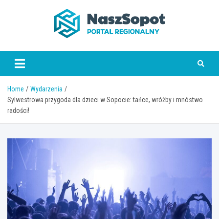
Skip
to
content
www.naszsopot.pl
Home
Wydarzenia
Sylwestrowa przygoda dla dzieci w Sopocie: tańce, wróżby i mnóstwo
radości!