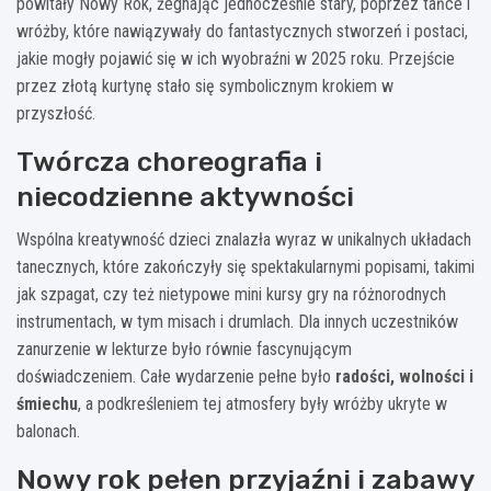
powitały Nowy Rok, żegnając jednocześnie stary, poprzez tańce i
wróżby, które nawiązywały do fantastycznych stworzeń i postaci,
jakie mogły pojawić się w ich wyobraźni w 2025 roku. Przejście
przez złotą kurtynę stało się symbolicznym krokiem w
przyszłość.
Twórcza choreografia i
niecodzienne aktywności
Wspólna kreatywność dzieci znalazła wyraz w unikalnych układach
tanecznych, które zakończyły się spektakularnymi popisami, takimi
jak szpagat, czy też nietypowe mini kursy gry na różnorodnych
instrumentach, w tym misach i drumlach. Dla innych uczestników
zanurzenie w lekturze było równie fascynującym
doświadczeniem. Całe wydarzenie pełne było
radości, wolności i
śmiechu
, a podkreśleniem tej atmosfery były wróżby ukryte w
balonach.
Nowy rok pełen przyjaźni i zabawy