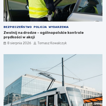
z
y
i
l
e
e
w
t
a
n
r
i
BEZPIECZEŃSTWO
POLICJA
WYDARZENIA
t
m
Zwolnij na drodze – ogólnopolskie kontrole
o
c
prędkości w akcji
s
i
i
e
8 sierpnia 2026
Tomasz Kowalczyk
ę
p
z
ł
a
e
t
m
r
?
z
y
m
a
ć
?