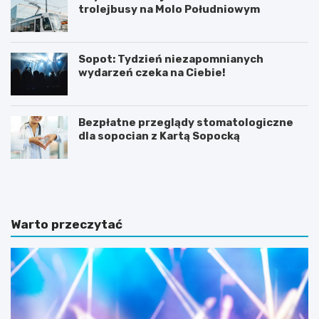
trolejbusy na Molo Południowym
Sopot: Tydzień niezapomnianych
wydarzeń czeka na Ciebie!
Bezpłatne przeglądy stomatologiczne
dla sopocian z Kartą Sopocką
N
Z
o
m
c
i
l
e
e
n
Warto przeczytać
g
n
i
a
w
a
S
u
o
r
p
a
o
w
c
S