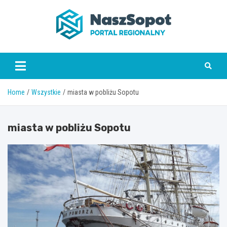
Skip
to
content
www.naszsopot.pl
Home
Wszystkie
miasta w pobliżu Sopotu
miasta w pobliżu Sopotu