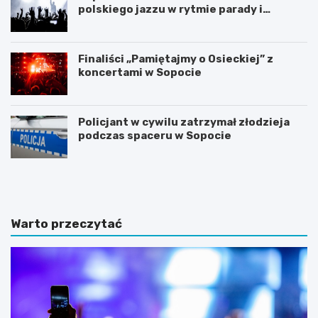
polskiego jazzu w rytmie parady i
koncertów
Finaliści „Pamiętajmy o Osieckiej” z
koncertami w Sopocie
Policjant w cywilu zatrzymał złodzieja
podczas spaceru w Sopocie
N
Z
o
m
c
i
l
e
e
n
Warto przeczytać
g
n
i
a
w
a
S
u
o
r
p
a
o
w
c
S