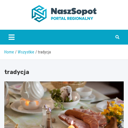
Skip
to
content
www.naszsopot.pl
Home
Wszystkie
tradycja
tradycja