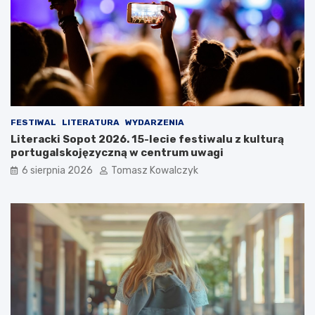
i
o
e
p
n
o
a
c
w
i
e
e
e
:
k
C
e
z
FESTIWAL
LITERATURA
WYDARZENIA
n
y
Literacki Sopot 2026. 15-lecie festiwalu z kulturą
d
s
portugalskojęzyczną w centrum uwagi
o
o
6 sierpnia 2026
Tomasz Kowalczyk
w
b
y
o
r
t
e
a
l
z
a
a
k
s
s
k
:
o
g
c
d
z