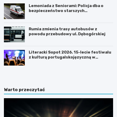
Lemoniada z Seniorami: Policja dba o
bezpieczeństwo starszych
mieszkańców
Rumia zmienia trasy autobusów z
powodu przebudowy ul. Dębogórskiej
Literacki Sopot 2026. 15-lecie festiwalu
z kulturą portugalskojęzyczną w
centrum uwagi
N
Z
o
m
c
i
l
e
e
n
Warto przeczytać
g
n
i
a
w
a
S
u
o
r
p
a