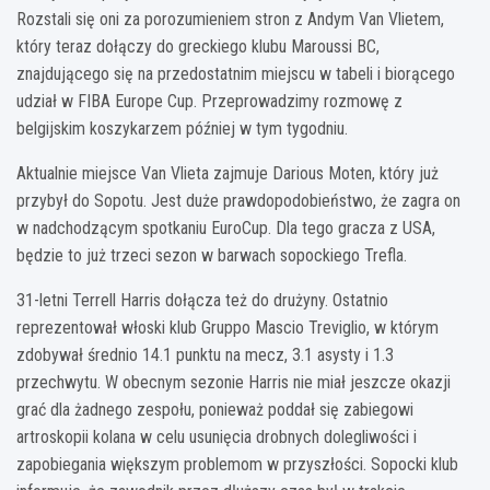
Rozstali się oni za porozumieniem stron z Andym Van Vlietem,
który teraz dołączy do greckiego klubu Maroussi BC,
znajdującego się na przedostatnim miejscu w tabeli i biorącego
udział w FIBA Europe Cup. Przeprowadzimy rozmowę z
belgijskim koszykarzem później w tym tygodniu.
Aktualnie miejsce Van Vlieta zajmuje Darious Moten, który już
przybył do Sopotu. Jest duże prawdopodobieństwo, że zagra on
w nadchodzącym spotkaniu EuroCup. Dla tego gracza z USA,
będzie to już trzeci sezon w barwach sopockiego Trefla.
31-letni Terrell Harris dołącza też do drużyny. Ostatnio
reprezentował włoski klub Gruppo Mascio Treviglio, w którym
zdobywał średnio 14.1 punktu na mecz, 3.1 asysty i 1.3
przechwytu. W obecnym sezonie Harris nie miał jeszcze okazji
grać dla żadnego zespołu, ponieważ poddał się zabiegowi
artroskopii kolana w celu usunięcia drobnych dolegliwości i
zapobiegania większym problemom w przyszłości. Sopocki klub