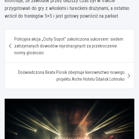
informuje, że zawodnik przez dłuższy czas był w trakcie
przygotowań do gry z włoskimi i tureckimi drużynami, a ostatnio
wrócił do treningów 5×5 i jest gotowy powrócić na parkiet.
Nawigacja
Policyjna akcja „Cichy Sopot” zakończona sukcesem: siedem
wpisu
zatrzymanych dowodów rejestracyjnych za przekroczenie
normy głośności
Doświadczona Beata Piosik obejmuje kierownictwo nowego
projektu Arche Hotelu Gdańsk Lotnisko