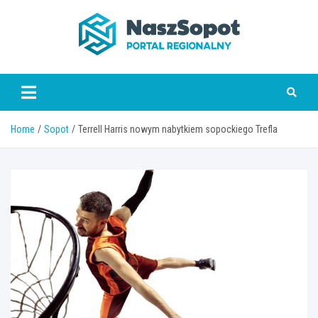
Skip
to
content
www.naszsopot.pl
Home
Sopot
Terrell Harris nowym nabytkiem sopockiego Trefla