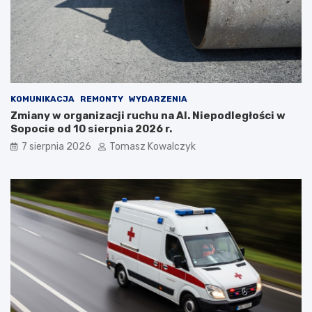
d
z
z
y
i
l
e
e
w
t
a
n
r
i
KOMUNIKACJA
REMONTY
WYDARZENIA
t
m
Zmiany w organizacji ruchu na Al. Niepodległości w
o
c
Sopocie od 10 sierpnia 2026 r.
s
i
i
e
7 sierpnia 2026
Tomasz Kowalczyk
ę
p
z
ł
a
e
t
m
r
?
z
y
m
a
ć
?