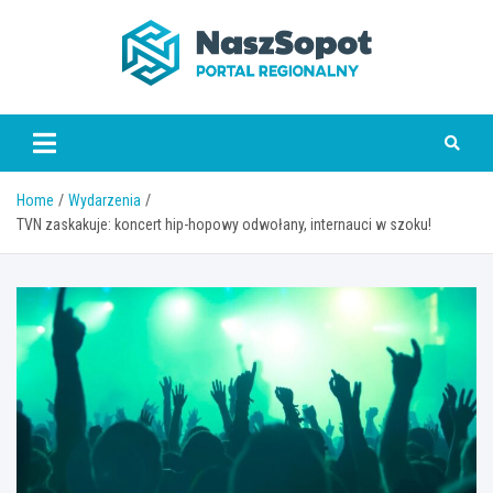
Skip
to
content
www.naszsopot.pl
Home
Wydarzenia
TVN zaskakuje: koncert hip-hopowy odwołany, internauci w szoku!