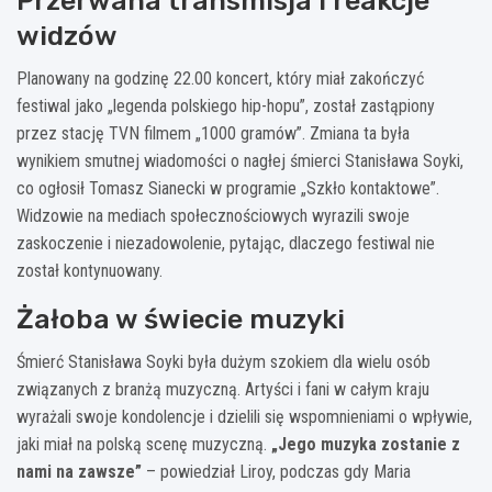
Przerwana transmisja i reakcje
widzów
Planowany na godzinę 22.00 koncert, który miał zakończyć
festiwal jako „legenda polskiego hip-hopu”, został zastąpiony
przez stację TVN filmem „1000 gramów”. Zmiana ta była
wynikiem smutnej wiadomości o nagłej śmierci Stanisława Soyki,
co ogłosił Tomasz Sianecki w programie „Szkło kontaktowe”.
Widzowie na mediach społecznościowych wyrazili swoje
zaskoczenie i niezadowolenie, pytając, dlaczego festiwal nie
został kontynuowany.
Żałoba w świecie muzyki
Śmierć Stanisława Soyki była dużym szokiem dla wielu osób
związanych z branżą muzyczną. Artyści i fani w całym kraju
wyrażali swoje kondolencje i dzielili się wspomnieniami o wpływie,
jaki miał na polską scenę muzyczną.
„Jego muzyka zostanie z
nami na zawsze”
– powiedział Liroy, podczas gdy Maria