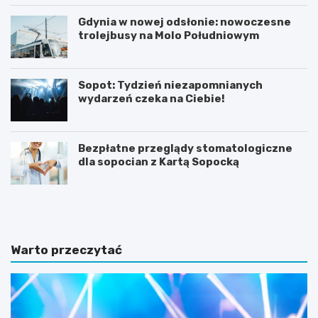
Gdynia w nowej odsłonie: nowoczesne
trolejbusy na Molo Południowym
Sopot: Tydzień niezapomnianych
wydarzeń czeka na Ciebie!
Bezpłatne przeglądy stomatologiczne
dla sopocian z Kartą Sopocką
N
Z
o
m
c
i
l
e
e
n
Warto przeczytać
g
n
i
a
w
a
S
u
o
r
p
a