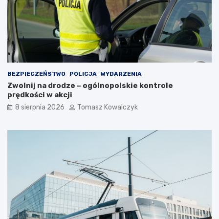
g
c
d
z
z
y
i
l
e
e
w
t
a
n
r
i
BEZPIECZEŃSTWO
POLICJA
WYDARZENIA
t
m
Zwolnij na drodze – ogólnopolskie kontrole
o
c
prędkości w akcji
s
i
i
e
8 sierpnia 2026
Tomasz Kowalczyk
ę
p
z
ł
a
e
t
m
r
?
z
y
m
a
ć
?