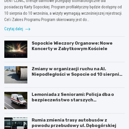
DENT CLINIC, oferuje darmowe przeglądy stomatologiczne dla
posiadaczy Karty Sopockiej. Program profilaktyczny będzie dostępny od
10 sierpnia do 10 września, a wizyty wymagają wcześniejszej rejestracji.
Cel i Zakres Programu Program skierowany jest do…
Czytaj dalej
Sopockie Wieczory Organowe: Nowe
Koncerty w Zabytkowym Kościele
Zmiany w organizacji ruchu na Al.
Niepodległości w Sopocie od 10 sierpnia
2026 r.
Lemoniada z Seniorami: Policja dba o
bezpieczeństwo starszych
mieszkańców
Rumia zmienia trasy autobusów z
powodu przebudowy ul. Dębogórskiej