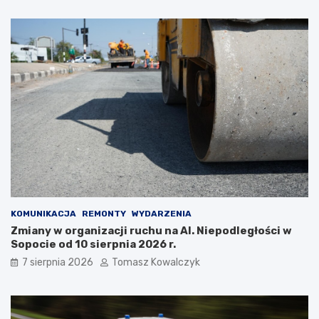
z
ł
a
e
t
m
r
?
z
y
m
a
ć
?
KOMUNIKACJA
REMONTY
WYDARZENIA
Zmiany w organizacji ruchu na Al. Niepodległości w
Sopocie od 10 sierpnia 2026 r.
7 sierpnia 2026
Tomasz Kowalczyk