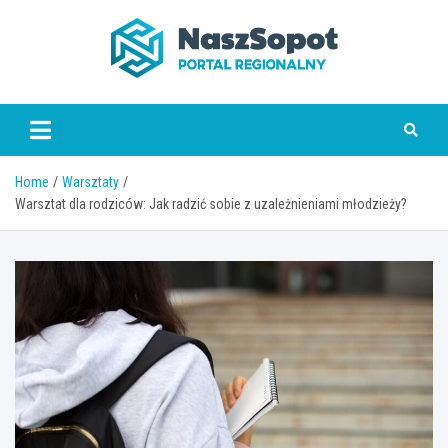
Skip
to
content
www.naszsopot.pl
Home
Warsztaty
Warsztat dla rodziców: Jak radzić sobie z uzależnieniami młodzieży?