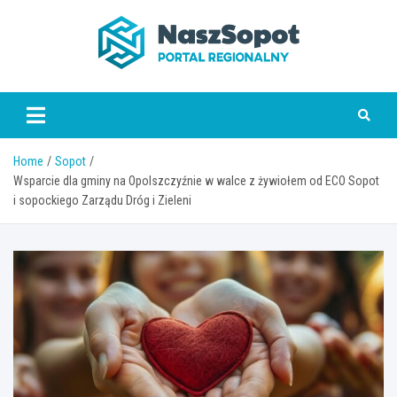
Skip
to
content
www.naszsopot.pl
Home
Sopot
Wsparcie dla gminy na Opolszczyźnie w walce z żywiołem od ECO Sopot
i sopockiego Zarządu Dróg i Zieleni