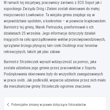
W ramach tej inicjatywy, pracownicy zarówno z ECO Sopot jak i
sopockiego Zarządu Dróg i Zieleni zostali skierowani do małej
miejscowości Łowkowice. Ta wiejska gmina znajduje się w
województwie opolskim, a konkretnie – w powiecie krapkowickim.
Burmistrz tej gminy, Marek Pietruszka, poinformował o ich
działaniach 25 września. Jego informacje dotyczyły działań
mających na celu uporządkowanie wałów przeciwpowodziowych,
sprzątanie brzegu płynącej tam rzeki Osobłogi oraz terenów
rekreacyjnych, takich jak plac zabaw.
Burmistrz Strzeleczek wyraził wdzięczność za pomoc, jaka
została udzielona jego gminie przez pracowników z Sopotu.
Podziękowania skierowane były do wszystkich zaangażowanych
w prace osób. Jak podkreślił, wsparcie udzielone przez nich miało
dla mieszkańców gminy Strzeleczki ogromne znaczenie.
Nawigacja
Potencjalne zmiany w prawie dotyczące fotoradarów
wpisu