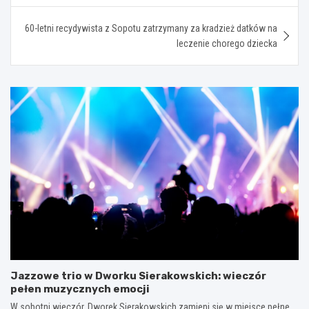
60-letni recydywista z Sopotu zatrzymany za kradzież datków na
leczenie chorego dziecka
Jazzowe trio w Dworku Sierakowskich: wieczór
pełen muzycznych emocji
W sobotni wieczór, Dworek Sierakowskich zamieni się w miejsce pełne