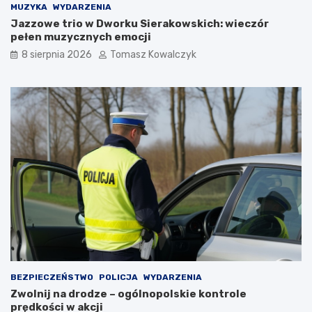
e
z
MUZYKA
WYDARZENIA
n
y
Jazzowe trio w Dworku Sierakowskich: wieczór
d
s
pełen muzycznych emocji
o
o
8 sierpnia 2026
Tomasz Kowalczyk
w
b
y
o
r
t
e
a
l
z
a
a
k
s
s
k
:
o
g
c
d
z
z
y
i
l
e
e
w
t
a
n
r
i
BEZPIECZEŃSTWO
POLICJA
WYDARZENIA
t
m
Zwolnij na drodze – ogólnopolskie kontrole
o
c
prędkości w akcji
s
i