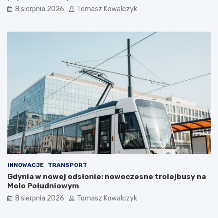
i
e
8 sierpnia 2026
Tomasz Kowalczyk
ę
p
z
ł
a
e
t
m
r
?
z
y
m
a
ć
?
INNOWACJE
TRANSPORT
Gdynia w nowej odsłonie: nowoczesne trolejbusy na
Molo Południowym
8 sierpnia 2026
Tomasz Kowalczyk