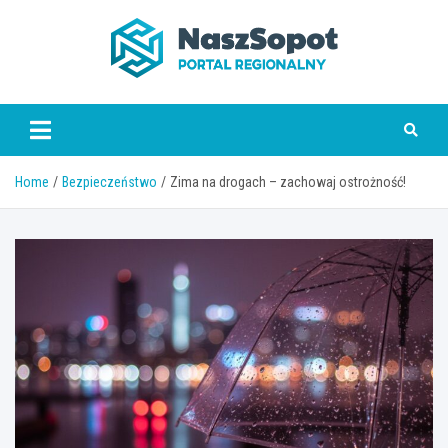
Skip
to
content
www.naszsopot.pl
Home
Bezpieczeństwo
Zima na drogach – zachowaj ostrożność!