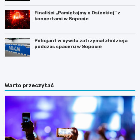
Finaliści „Pamiętajmy o Osieckiej” z
koncertami w Sopocie
Policjant w cywilu zatrzymał złodzieja
podczas spaceru w Sopocie
N
Z
o
m
c
i
l
e
e
n
Warto przeczytać
g
n
i
a
w
a
S
u
o
r
p
a
o
w
c
S
i
o
e
p