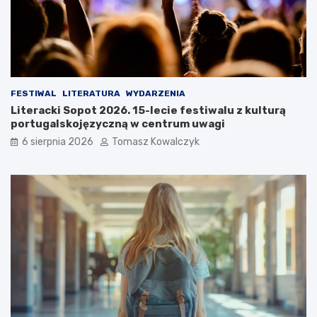
n
o
a
c
w
i
e
e
e
:
k
C
e
z
FESTIWAL
LITERATURA
WYDARZENIA
n
y
Literacki Sopot 2026. 15-lecie festiwalu z kulturą
d
s
portugalskojęzyczną w centrum uwagi
o
o
6 sierpnia 2026
Tomasz Kowalczyk
w
b
y
o
r
t
e
a
l
z
a
a
k
s
s
k
:
o
g
c
d
z
z
y
i
l