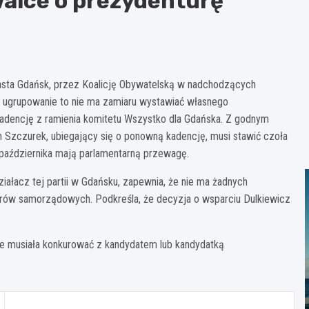
walce o prezydenturę
iasta Gdańsk, przez Koalicję Obywatelską w nadchodzących
że ugrupowanie to nie ma zamiaru wystawiać własnego
 kadencję z ramienia komitetu Wszystko dla Gdańska. Z godnym
ch Szczurek, ubiegający się o ponowną kadencję, musi stawić czoła
października mają parlamentarną przewagę.
iałacz tej partii w Gdańsku, zapewnia, że nie ma żadnych
rów samorządowych. Podkreśla, że decyzja o wsparciu Dulkiewicz
ie musiała konkurować z kandydatem lub kandydatką