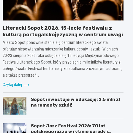
Literacki Sopot 2026. 15-lecie festiwalu z
kulturą portugalskojęzyczną w centrum uwagi
Miasto Sopot ponownie stanie się centrum literackiego świata,
oferując niepowtarzalną mieszankę kultury, debaty i sztuki. W dniach
20-23 sierpnia 2026 roku odbędzie się 15. edycja Międzynarodowego
Festiwalu Literackiego Sopot, który przyciągnie miłośników literatury z
całego świata. Festiwal ten to nie tylko spotkania z uznanymi autorami,
ale także przestrzeń…
Czytaj dalej
Sopot inwestuje w edukację: 2,5 mln zł
na remonty szkół!
Sopot Jazz Festival 2026: 70 lat
polskiego jazzu w rytmie parady i