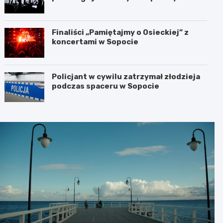
koncertów
Finaliści „Pamiętajmy o Osieckiej” z
koncertami w Sopocie
Policjant w cywilu zatrzymał złodzieja
podczas spaceru w Sopocie