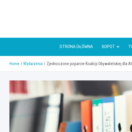
Skip
to
content
STRONA GŁÓWNA
SOPOT
T
Home
Wydarzenia
Zjednoczone poparcie Koalicji Obywatelskiej dla 