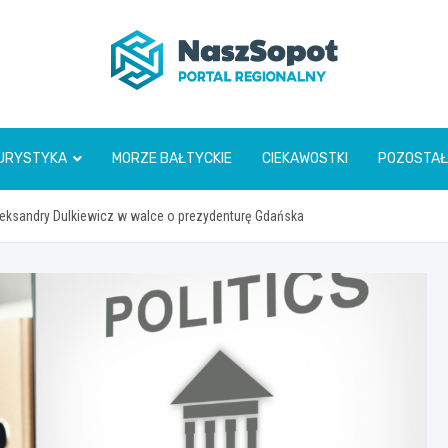
www.naszsopot.pl
URYSTYKA
MORZE BAŁTYCKIE
CIEKAWOSTKI
POZOSTAŁ
Aleksandry Dulkiewicz w walce o prezydenturę Gdańska