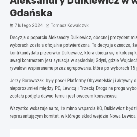
Aleksandry Dulkiewicz w 
Gdańska
7 lutego 2024
Tomasz Kowalczyk
Decyzja o poparciu Aleksandry Dulkiewicz, obecnej prezydent m
wyborach została oficjalnie potwierdzona. Ta decyzja oznacza, 
kontrkandydata przeciwko Dulkiewicz, która ubiega się o kolejną
uwagi kontrastem jest sytuacja w sąsiedniej Gdyni, gdzie Wojcie
rywalowi wspieranemu przez ugrupowania, które po wyborach 15 
Jerzy Borowczak, były poseł Platformy Obywatelskiej i aktywny dz
nieporozumień między PO, Lewicą i Trzecią Droga na progu wybo
została podjęta dawno temu i jest owocem konsensusu.
Wszystko wskazuje na to, że mimo wsparcia KO, Dulkiewicz będz
reprezentującym komitet, w którego skład wejdzie Nowa Lewica.
Nawigacja