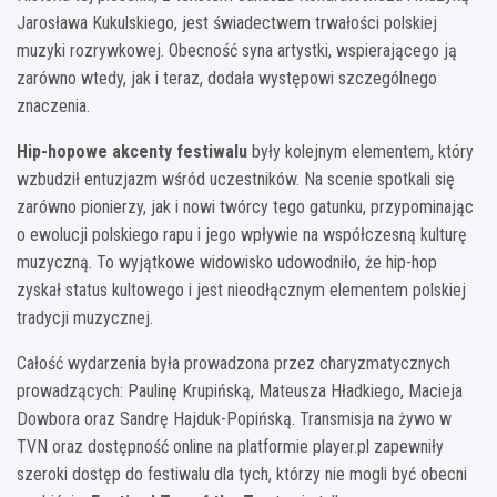
Jarosława Kukulskiego, jest świadectwem trwałości polskiej
muzyki rozrywkowej. Obecność syna artystki, wspierającego ją
zarówno wtedy, jak i teraz, dodała występowi szczególnego
znaczenia.
Hip-hopowe akcenty festiwalu
były kolejnym elementem, który
wzbudził entuzjazm wśród uczestników. Na scenie spotkali się
zarówno pionierzy, jak i nowi twórcy tego gatunku, przypominając
o ewolucji polskiego rapu i jego wpływie na współczesną kulturę
muzyczną. To wyjątkowe widowisko udowodniło, że hip-hop
zyskał status kultowego i jest nieodłącznym elementem polskiej
tradycji muzycznej.
Całość wydarzenia była prowadzona przez charyzmatycznych
prowadzących: Paulinę Krupińską, Mateusza Hładkiego, Macieja
Dowbora oraz Sandrę Hajduk-Popińską. Transmisja na żywo w
TVN oraz dostępność online na platformie player.pl zapewniły
szeroki dostęp do festiwalu dla tych, którzy nie mogli być obecni