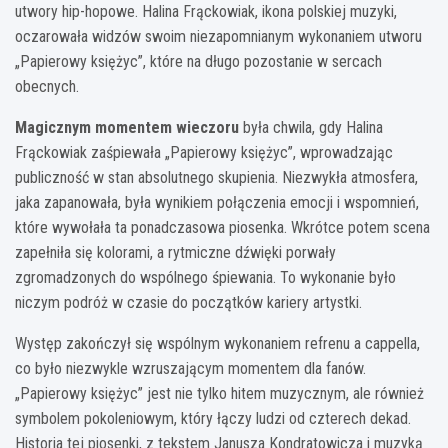
utwory hip-hopowe. Halina Frąckowiak, ikona polskiej muzyki,
oczarowała widzów swoim niezapomnianym wykonaniem utworu
„Papierowy księżyc”, które na długo pozostanie w sercach
obecnych.
Magicznym momentem wieczoru
była chwila, gdy Halina
Frąckowiak zaśpiewała „Papierowy księżyc”, wprowadzając
publiczność w stan absolutnego skupienia. Niezwykła atmosfera,
jaka zapanowała, była wynikiem połączenia emocji i wspomnień,
które wywołała ta ponadczasowa piosenka. Wkrótce potem scena
zapełniła się kolorami, a rytmiczne dźwięki porwały
zgromadzonych do wspólnego śpiewania. To wykonanie było
niczym podróż w czasie do początków kariery artystki.
Występ zakończył się wspólnym wykonaniem refrenu a cappella,
co było niezwykle wzruszającym momentem dla fanów.
„Papierowy księżyc” jest nie tylko hitem muzycznym, ale również
symbolem pokoleniowym, który łączy ludzi od czterech dekad.
Historia tej piosenki, z tekstem Janusza Kondratowicza i muzyką