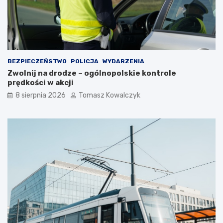
z
y
i
l
e
e
w
t
a
n
r
i
BEZPIECZEŃSTWO
POLICJA
WYDARZENIA
t
m
Zwolnij na drodze – ogólnopolskie kontrole
o
c
prędkości w akcji
s
i
i
e
8 sierpnia 2026
Tomasz Kowalczyk
ę
p
z
ł
a
e
t
m
r
?
z
y
m
a
ć
?