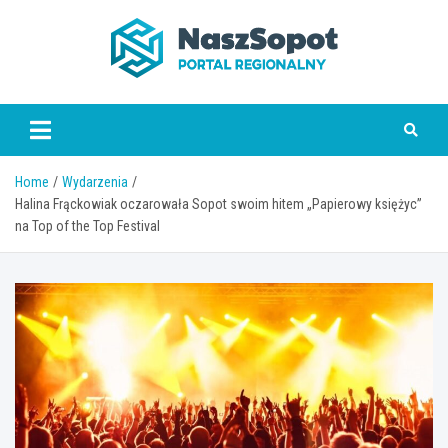
Skip
to
content
www.naszsopot.pl
Home
Wydarzenia
Halina Frąckowiak oczarowała Sopot swoim hitem „Papierowy księżyc”
na Top of the Top Festival