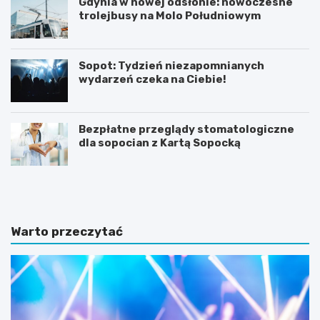
Gdynia w nowej odsłonie: nowoczesne
trolejbusy na Molo Południowym
Sopot: Tydzień niezapomnianych
wydarzeń czeka na Ciebie!
Bezpłatne przeglądy stomatologiczne
dla sopocian z Kartą Sopocką
N
Z
o
m
c
i
l
e
e
n
Warto przeczytać
g
n
i
a
w
a
S
u
o
r
p
a
o
w