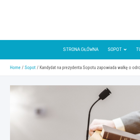
Skip
to
content
STRONA GŁÓWNA
SOPOT
T
Home
Sopot
Kandydat na prezydenta Sopotu zapowiada walkę o odr