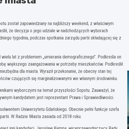
e miasta
otu został zapowiedziany na najbliższy weekend, z właściwym
ślił, że decyzja o jego udziale w nadchodzących wyborach
ego tygodnia, podczas spotkania zarządu partii składającej się z
d wielu lat z problemem „umierania demograficznego”. Podkreśla on
rzebę większego zaangażowania w potrzeby mieszkańców. Podkreślił
niezbędna dla miasta. Wyraził przekonanie, że obecny stan tej
kańców czujących się marginalizowanymi we własnym środowisku.
wnikami wyborczymi na temat przyszłości Sopotu. Zauważył, że
tywnym kandydatem jest reprezentant Prawa i Sprawiedliwości.
bsolwentem Uniwersytetu Gdańskiego. Obecnie pełni funkcje szefa
partii. W Radzie Miasta zasiada od 2018 roku.
nież inni kandydaci. Jarosław Kempa, wiceprzewodniczący Rady