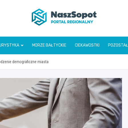
www.naszsopot.pl
URYSTYKA
MORZE BAŁTYCKIE
CIEKAWOSTKI
POZOSTAŁ
odzenie demograficzne miasta