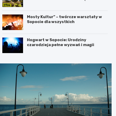
gminnemu wsparciu
Mosty Kultur” – twórcze warsztaty w
Sopocie dla wszystkich
Hogwart w Sopocie: Urodziny
czarodzieja pełne wyzwań i magii