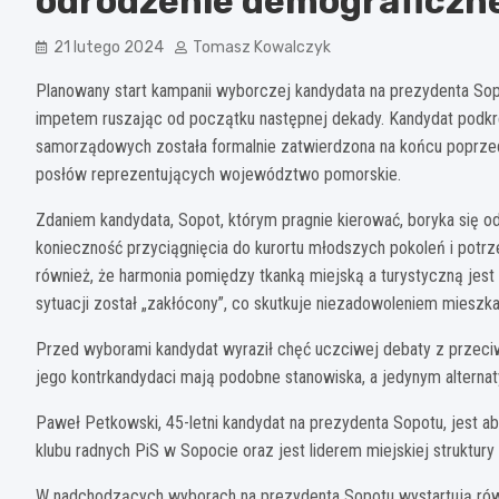
odrodzenie demograficzn
21 lutego 2024
Tomasz Kowalczyk
Planowany start kampanii wyborczej kandydata na prezydenta Sop
impetem ruszając od początku następnej dekady. Kandydat podkre
samorządowych została formalnie zatwierdzona na końcu poprzedni
posłów reprezentujących województwo pomorskie.
Zdaniem kandydata, Sopot, którym pragnie kierować, boryka się o
konieczność przyciągnięcia do kurortu młodszych pokoleń i pot
również, że harmonia pomiędzy tkanką miejską a turystyczną jest 
sytuacji został „zakłócony”, co skutkuje niezadowoleniem miesz
Przed wyborami kandydat wyraził chęć uczciwej debaty z przeci
jego kontrkandydaci mają podobne stanowiska, a jedynym alterna
Paweł Petkowski, 45-letni kandydat na prezydenta Sopotu, jest a
klubu radnych PiS w Sopocie oraz jest liderem miejskiej struktury 
W nadchodzących wyborach na prezydenta Sopotu wystartują rów