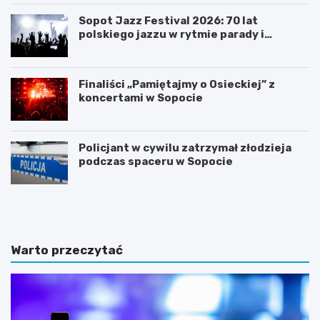
Sopot Jazz Festival 2026: 70 lat
polskiego jazzu w rytmie parady i
koncertów
Finaliści „Pamiętajmy o Osieckiej” z
koncertami w Sopocie
Policjant w cywilu zatrzymał złodzieja
podczas spaceru w Sopocie
N
Z
o
m
c
i
l
e
e
n
Warto przeczytać
g
n
i
a
w
a
S
u
o
r
p
a