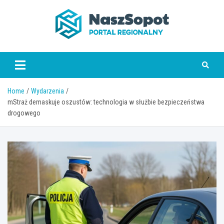
Skip
to
content
www.naszsopot.pl
Home
Wydarzenia
mStraż demaskuje oszustów: technologia w służbie bezpieczeństwa
drogowego