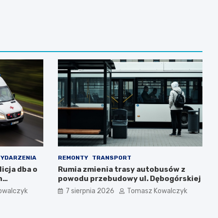
YDARZENIA
REMONTY
TRANSPORT
icja dba o
Rumia zmienia trasy autobusów z
h
powodu przebudowy ul. Dębogórskiej
owalczyk
7 sierpnia 2026
Tomasz Kowalczyk