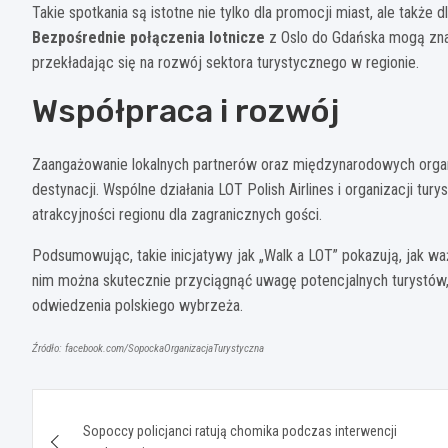
Takie spotkania są istotne nie tylko dla promocji miast, ale takż
Bezpośrednie połączenia lotnicze
z Oslo do Gdańska mogą zna
przekładając się na rozwój sektora turystycznego w regionie.
Współpraca i rozwój
Zaangażowanie lokalnych partnerów oraz międzynarodowych organ
destynacji. Wspólne działania LOT Polish Airlines i organizacji tu
atrakcyjności regionu dla zagranicznych gości.
Podsumowując, takie inicjatywy jak „Walk a LOT” pokazują, jak waż
nim można skutecznie przyciągnąć uwagę potencjalnych turystów,
odwiedzenia polskiego wybrzeża.
Źródło: facebook.com/SopockaOrganizacjaTurystyczna
Nawigacja
Sopoccy policjanci ratują chomika podczas interwencji