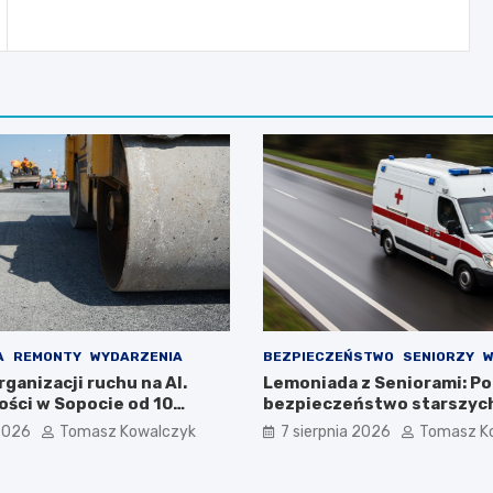
A
REMONTY
WYDARZENIA
BEZPIECZEŃSTWO
SENIORZY
W
ganizacji ruchu na Al.
Lemoniada z Seniorami: Pol
ości w Sopocie od 10
bezpieczeństwo starszyc
26 r.
mieszkańców
 2026
Tomasz Kowalczyk
7 sierpnia 2026
Tomasz K