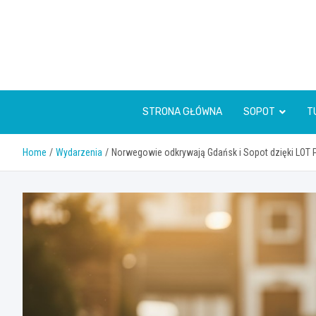
Skip
to
content
STRONA GŁÓWNA
SOPOT
T
Home
Wydarzenia
Norwegowie odkrywają Gdańsk i Sopot dzięki LOT P