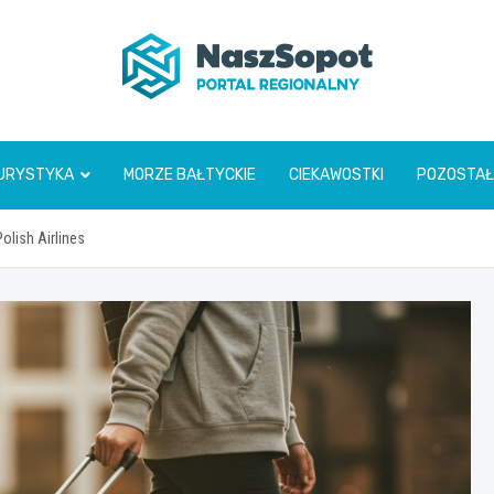
www.naszsopot.pl
URYSTYKA
MORZE BAŁTYCKIE
CIEKAWOSTKI
POZOSTAŁ
olish Airlines