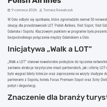
Polish Airlines
9 czerwca 2026
Tomasz Kowalczyk
W Oslo odbyło się spotkanie, które zgromadziło niemal 50 norwes
okazję dla przedstawicieli LOT Polish Airlines, Visit Sopot, Visi
Gdańska i Sopotu. Kluczowym punktem w programie była prezenta
bezpośredniego połączenia między Gdańskiem a Oslo.
Inicjatywa „Walk a LOT”
„Walk a LOT” stanowi nowatorskie podejście do łączenia network
zarówno atrakcje turystyczne miast partnerskich, jak i ofertę LO
było wygrać bilety lotnicze oraz zaproszenia na wizyty studyjne 
partnerami z Sopotu, hotelu Focus Premium Sopot oraz 3city Dist
pobyt i degustację.
Znaczenie dla branży turys