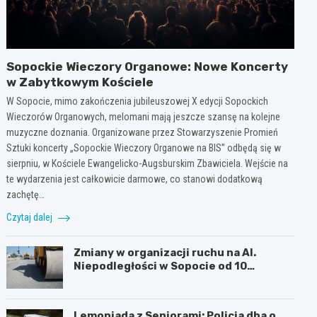
Sopockie Wieczory Organowe: Nowe Koncerty
w Zabytkowym Kościele
W Sopocie, mimo zakończenia jubileuszowej X edycji Sopockich
Wieczorów Organowych, melomani mają jeszcze szansę na kolejne
muzyczne doznania. Organizowane przez Stowarzyszenie Promień
Sztuki koncerty „Sopockie Wieczory Organowe na BIS” odbędą się w
sierpniu, w Kościele Ewangelicko-Augsburskim Zbawiciela. Wejście na
te wydarzenia jest całkowicie darmowe, co stanowi dodatkową
zachętę…
Czytaj dalej
Zmiany w organizacji ruchu na Al.
Niepodległości w Sopocie od 10
sierpnia 2026 r.
Lemoniada z Seniorami: Policja dba o