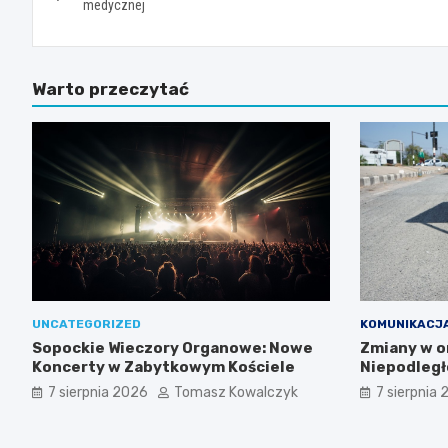
wpisu
medycznej
Warto przeczytać
UNCATEGORIZED
KOMUNIKACJ
Sopockie Wieczory Organowe: Nowe
Zmiany w or
Koncerty w Zabytkowym Kościele
Niepodległ
sierpnia 20
7 sierpnia 2026
Tomasz Kowalczyk
7 sierpnia