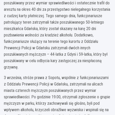
poszukiwany przez wymiar sprawiedliwości i ostatecznie trafił do
aresztu na okres 40 dni za przestępstwo nielegalnego korzystania
z cudzej karty płatniczej. Tego samego dnia, funkcjonariusze
patrolujący teren zatrzymali także poszukiwanego 50-letniego
mieszkańca Gdańska, który został skazany na karę 20 dni
pozbawienia wolności za kradzież alkoholu. Dodatkowo,
funkcjonariusze służący na terenie tego kurortu z Oddziału
Prewencji Policji w Gdańsku zatrzymali dwóch innych
poszukiwanych mężczyzn – 44-latka z Gdyni i 59-latka, który był
poszukiwany w celu odbycia kary zastępczej za niespłaconą
grzywnę.
3 września, stróże prawa z Sopotu, wspólnie z funkcjonariuszami
z Oddziału Prewencji Policji w Gdańsku, zatrzymali na ulicach
miasta czterech mężczyzn poszukiwanych przez wymiar
sprawiedliwości. Po godzinie 19.00, otrzymali zgłoszenie o grupie
mężczyzn w parku, którzy zachowywali się głośno, byli pod
wpływem alkoholu, krzyczeli obraźliwe wyzwiska i wspinali się na