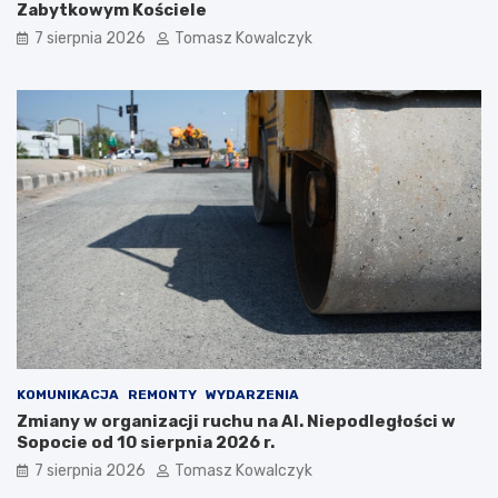
Zabytkowym Kościele
s
i
i
e
7 sierpnia 2026
Tomasz Kowalczyk
ę
p
z
ł
a
e
t
m
r
?
z
y
m
a
ć
?
KOMUNIKACJA
REMONTY
WYDARZENIA
Zmiany w organizacji ruchu na Al. Niepodległości w
Sopocie od 10 sierpnia 2026 r.
7 sierpnia 2026
Tomasz Kowalczyk