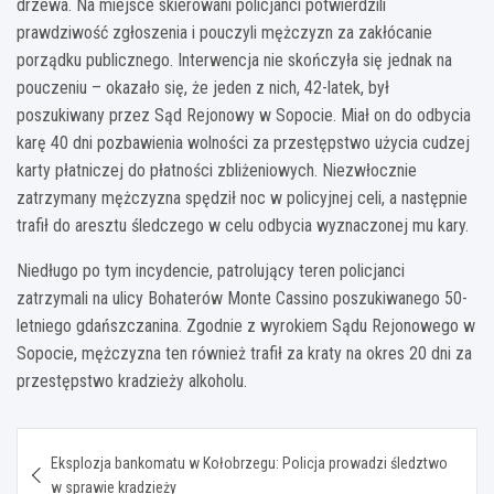
drzewa. Na miejsce skierowani policjanci potwierdzili
prawdziwość zgłoszenia i pouczyli mężczyzn za zakłócanie
porządku publicznego. Interwencja nie skończyła się jednak na
pouczeniu – okazało się, że jeden z nich, 42-latek, był
poszukiwany przez Sąd Rejonowy w Sopocie. Miał on do odbycia
karę 40 dni pozbawienia wolności za przestępstwo użycia cudzej
karty płatniczej do płatności zbliżeniowych. Niezwłocznie
zatrzymany mężczyzna spędził noc w policyjnej celi, a następnie
trafił do aresztu śledczego w celu odbycia wyznaczonej mu kary.
Niedługo po tym incydencie, patrolujący teren policjanci
zatrzymali na ulicy Bohaterów Monte Cassino poszukiwanego 50-
letniego gdańszczanina. Zgodnie z wyrokiem Sądu Rejonowego w
Sopocie, mężczyzna ten również trafił za kraty na okres 20 dni za
przestępstwo kradzieży alkoholu.
Nawigacja
Eksplozja bankomatu w Kołobrzegu: Policja prowadzi śledztwo
wpisu
w sprawie kradzieży