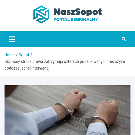
Skip
to
content
www.naszsopot.pl
Home
Sopot
Sopoccy stróże prawa zatrzymują czterech poszukiwanych mężczyzn
podczas jednej interwencji