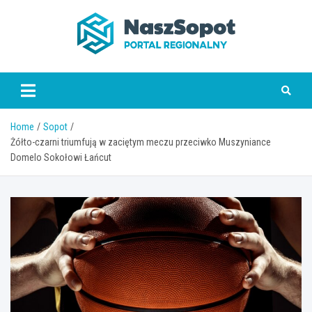
Skip
to
content
www.naszsopot.pl
Home
Sopot
Żółto-czarni triumfują w zaciętym meczu przeciwko Muszyniance
Domelo Sokołowi Łańcut