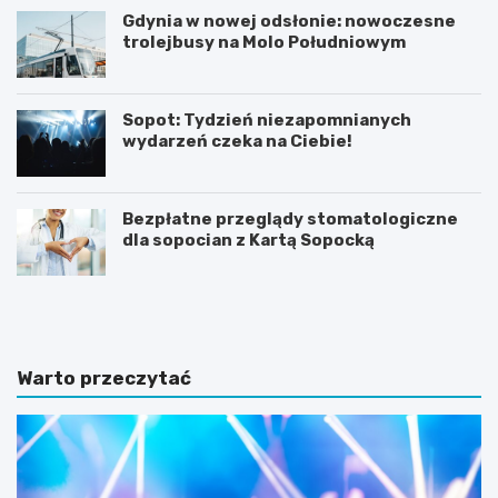
Gdynia w nowej odsłonie: nowoczesne
trolejbusy na Molo Południowym
Sopot: Tydzień niezapomnianych
wydarzeń czeka na Ciebie!
Bezpłatne przeglądy stomatologiczne
dla sopocian z Kartą Sopocką
N
Z
o
m
c
i
l
e
e
n
Warto przeczytać
g
n
i
a
w
a
S
u
o
r
p
a