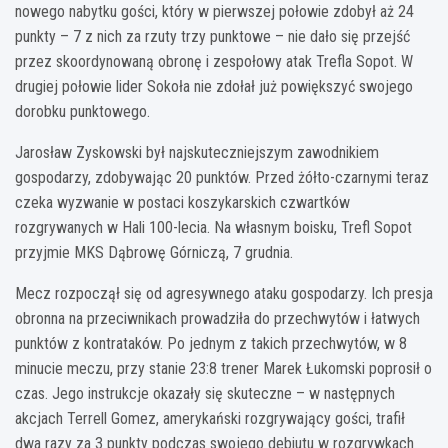
nowego nabytku gości, który w pierwszej połowie zdobył aż 24
punkty – 7 z nich za rzuty trzy punktowe – nie dało się przejść
przez skoordynowaną obronę i zespołowy atak Trefla Sopot. W
drugiej połowie lider Sokoła nie zdołał już powiększyć swojego
dorobku punktowego.
Jarosław Zyskowski był najskuteczniejszym zawodnikiem
gospodarzy, zdobywając 20 punktów. Przed żółto-czarnymi teraz
czeka wyzwanie w postaci koszykarskich czwartków
rozgrywanych w Hali 100-lecia. Na własnym boisku, Trefl Sopot
przyjmie MKS Dąbrowę Górniczą, 7 grudnia.
Mecz rozpoczął się od agresywnego ataku gospodarzy. Ich presja
obronna na przeciwnikach prowadziła do przechwytów i łatwych
punktów z kontrataków. Po jednym z takich przechwytów, w 8
minucie meczu, przy stanie 23:8 trener Marek Łukomski poprosił o
czas. Jego instrukcje okazały się skuteczne – w następnych
akcjach Terrell Gomez, amerykański rozgrywający gości, trafił
dwa razy za 3 punkty podczas swojego debiutu w rozgrywkach