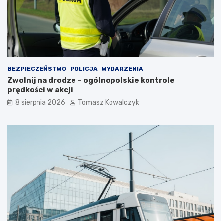
d
z
z
y
i
l
e
e
w
t
a
n
r
i
BEZPIECZEŃSTWO
POLICJA
WYDARZENIA
t
m
Zwolnij na drodze – ogólnopolskie kontrole
o
c
prędkości w akcji
s
i
i
e
8 sierpnia 2026
Tomasz Kowalczyk
ę
p
z
ł
a
e
t
m
r
?
z
y
m
a
ć
?