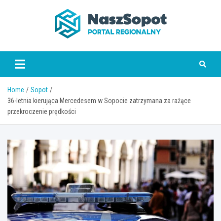
Skip
to
content
www.naszsopot.pl
Home
Sopot
36-letnia kierująca Mercedesem w Sopocie zatrzymana za rażące
przekroczenie prędkości