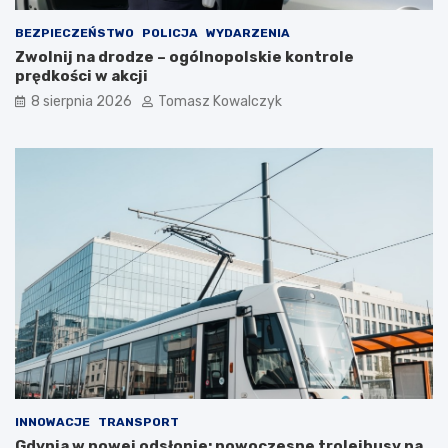
a
n
r
i
BEZPIECZEŃSTWO
POLICJA
WYDARZENIA
t
m
Zwolnij na drodze – ogólnopolskie kontrole
o
c
prędkości w akcji
s
i
i
e
8 sierpnia 2026
Tomasz Kowalczyk
ę
p
z
ł
a
e
t
m
r
?
z
y
m
a
ć
?
INNOWACJE
TRANSPORT
Gdynia w nowej odsłonie: nowoczesne trolejbusy na