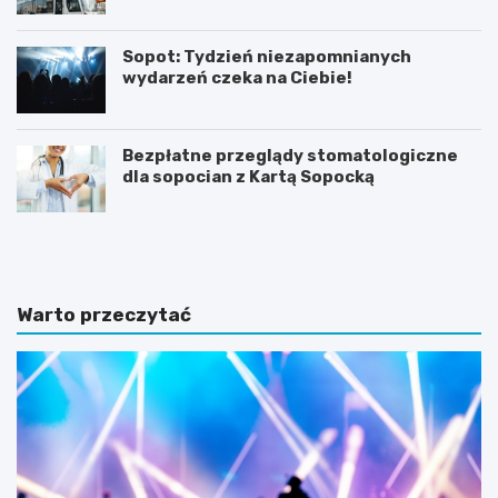
Sopot: Tydzień niezapomnianych
wydarzeń czeka na Ciebie!
Bezpłatne przeglądy stomatologiczne
dla sopocian z Kartą Sopocką
N
Z
o
m
c
i
l
e
e
n
Warto przeczytać
g
n
i
a
w
a
S
u
o
r
p
a
o
w
c
S
i
o