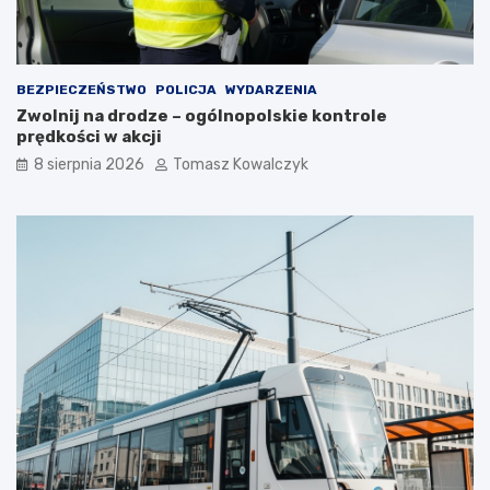
e
e
w
t
a
n
r
i
BEZPIECZEŃSTWO
POLICJA
WYDARZENIA
t
m
Zwolnij na drodze – ogólnopolskie kontrole
o
c
prędkości w akcji
s
i
i
e
8 sierpnia 2026
Tomasz Kowalczyk
ę
p
z
ł
a
e
t
m
r
?
z
y
m
a
ć
?