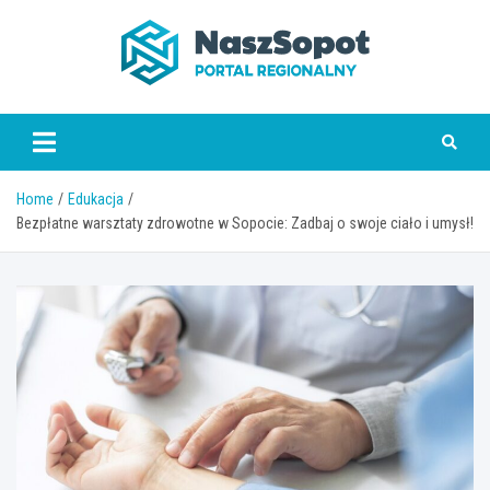
Skip
to
content
www.naszsopot.pl
Home
Edukacja
Bezpłatne warsztaty zdrowotne w Sopocie: Zadbaj o swoje ciało i umysł!