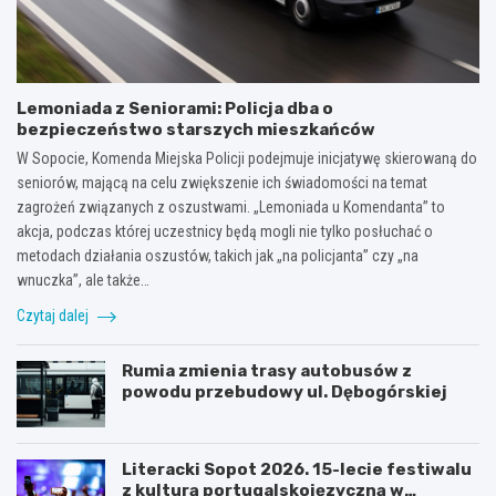
Lemoniada z Seniorami: Policja dba o
bezpieczeństwo starszych mieszkańców
W Sopocie, Komenda Miejska Policji podejmuje inicjatywę skierowaną do
seniorów, mającą na celu zwiększenie ich świadomości na temat
zagrożeń związanych z oszustwami. „Lemoniada u Komendanta” to
akcja, podczas której uczestnicy będą mogli nie tylko posłuchać o
metodach działania oszustów, takich jak „na policjanta” czy „na
wnuczka”, ale także…
Czytaj dalej
Rumia zmienia trasy autobusów z
powodu przebudowy ul. Dębogórskiej
Literacki Sopot 2026. 15-lecie festiwalu
z kulturą portugalskojęzyczną w