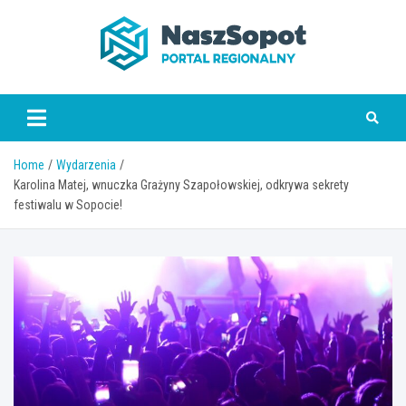
Skip
to
content
www.naszsopot.pl
Home
Wydarzenia
Karolina Matej, wnuczka Grażyny Szapołowskiej, odkrywa sekrety
festiwalu w Sopocie!