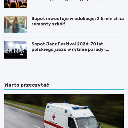
centrum uwagi
Sopot inwestuje w edukację: 2,5 mln zł na
remonty szkół!
Sopot Jazz Festival 2026: 70 lat
polskiego jazzu w rytmie parady i
koncertów
N
Z
o
m
c
i
l
e
e
n
Warto przeczytać
g
n
i
a
w
a
S
u
o
r
p
a
o
w
c
S