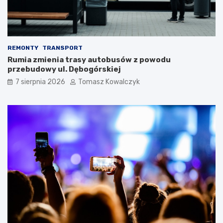
i
l
e
e
w
t
a
n
r
i
REMONTY
TRANSPORT
t
m
Rumia zmienia trasy autobusów z powodu
o
c
przebudowy ul. Dębogórskiej
s
i
i
e
7 sierpnia 2026
Tomasz Kowalczyk
ę
p
z
ł
a
e
t
m
r
?
z
y
m
a
ć
?